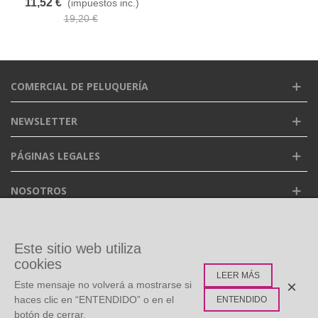
11,52 €
(impuestos inc.)
19,20 €
COMERCIAL DE PELUQUERÍA
NEWSLETTER
PÁGINAS LEGALES
NOSOTROS
FACEBOOK
Este sitio web utiliza
cookies
LEER MÁS
ETIQUETAS POPULARES
×
Este mensaje no volverá a mostrarse si
haces clic en “ENTENDIDO” o en el
ENTENDIDO
botón de cerrar.