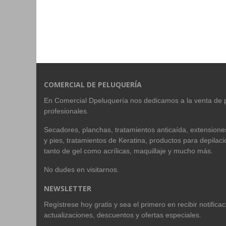
COMERCIAL DE PELUQUERÍA
En Comercial Dpeluquería nos dedicamos a la venta de 
profesionales.
Secadores, planchas, tratamientos anticaída, extension
y pies, tratamientos de Keratina, productos para depilac
tanto de gel como acrílicas, maquillaje y mucho más.
No dudes en visitarnos.
NEWSLETTER
Regístrese hoy gratis y sea el primero en recibir notific
actualizaciones, descuentos y ofertas especiales.