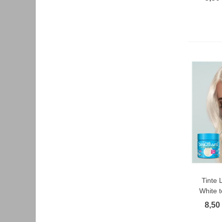
Tinte 
F
White t
T
8,50