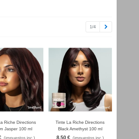
Siguiente
1/4
La Riche Directions
Tinte La Riche Directions
AVORITO
FAVORITO
n Jasper 100 ml
Black Amethyst 100 ml
€
8,50 €
(impuestos inc.)
(impuestos inc.)