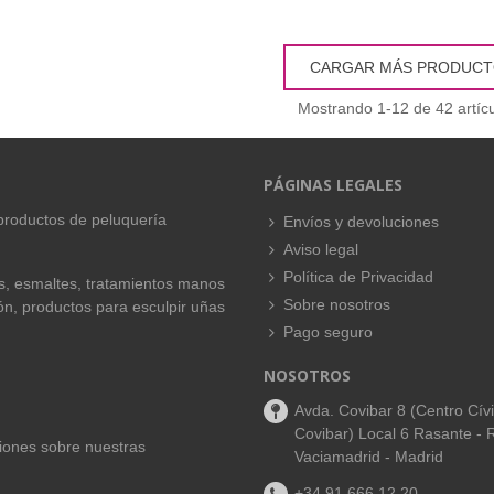
CARGAR MÁS PRODUC
Mostrando
1
-12 de 42 artícu
PÁGINAS LEGALES
productos de peluquería
Envíos y devoluciones
Aviso legal
Política de Privacidad
es, esmaltes, tratamientos manos
Sobre nosotros
ión, productos para esculpir uñas
Pago seguro
NOSOTROS
Avda. Covibar 8 (Centro Cív
Covibar) Local 6 Rasante - 
aciones sobre nuestras
Vaciamadrid - Madrid
+34 91 666 12 20