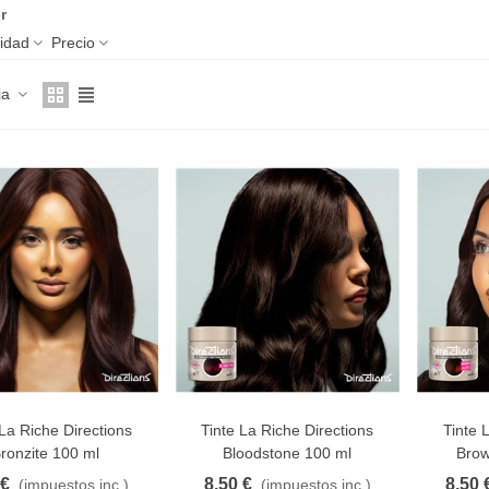
r
lidad
Precio
ia
 La Riche Directions
Tinte La Riche Directions
Tinte 
AVORITO
FAVORITO
F
ronzite 100 ml
Bloodstone 100 ml
Brow
 €
8,50 €
8,50 
(impuestos inc.)
(impuestos inc.)