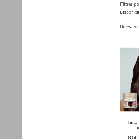
Filtrar po
Disponibi
Relevanc
Tinte
F
B
8,50