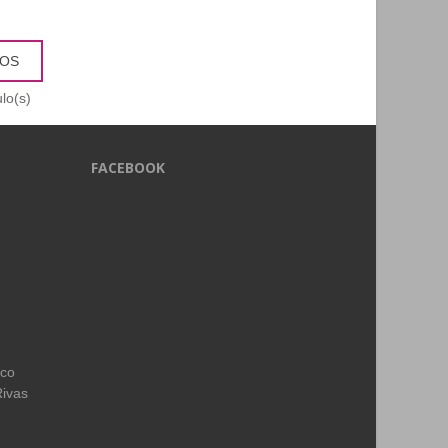
TOS
lo(s)
FACEBOOK
ico
Rivas