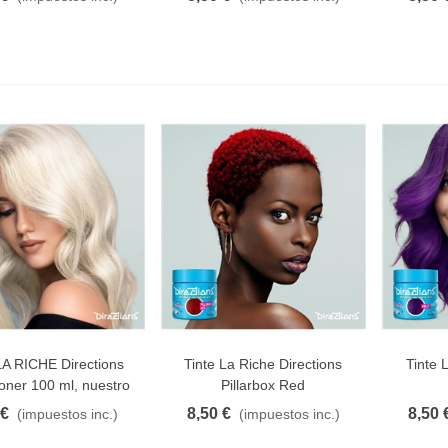
LA RICHE Directions
Tinte La Riche Directions
Tinte 
AVORITO
FAVORITO
F
oner 100 ml, nuestro
Pillarbox Red
ONER Mágico.
 €
8,50 €
8,50 
(impuestos inc.)
(impuestos inc.)