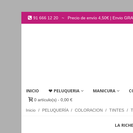
91 666 12 20 ~ Precio de envío 4,50€ | Envio GRATI
INICIO
PELUQUERIA
MANICURA
C
0
artículo(s)
-
0,00 €
Inicio
/
PELUQUERÍA
/
COLORACION
/
TINTES
/
T
LA RICH