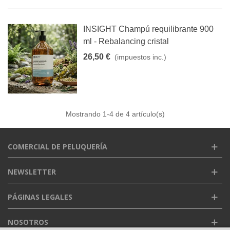
INSIGHT Champú requilibrante 900
ml - Rebalancing cristal
26,50 €
(impuestos inc.)
Mostrando
1
-4 de 4 artículo(s)
COMERCIAL DE PELUQUERÍA
NEWSLETTER
PÁGINAS LEGALES
NOSOTROS