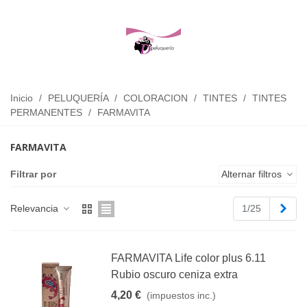
Inicio
/
PELUQUERÍA
/
COLORACION
/
TINTES
/
TINTES
PERMANENTES
/
FARMAVITA
FARMAVITA
Filtrar por
Alternar filtros
Sigu
Relevancia
1/25
FARMAVITA Life color plus 6.11
Rubio oscuro ceniza extra
4,20 €
(impuestos inc.)