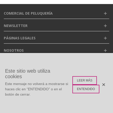
COMERCIAL DE PELUQUERÍA
NEWSLETTER
PÁGINAS LEGALES
NOSOTROS
FACEBOOK
Este sitio web utiliza
cookies
LEER MÁS
ETIQUETAS POPULARES
×
Este mensaje no volverá a mostrarse si
haces clic en “ENTENDIDO” o en el
ENTENDIDO
botón de cerrar.
©
Copyright
2026 Todos los derechos reservados. Diseño:
0
Multidisc
Whatsapp Live Chat
Menú
Buscar
Carro
Arriba