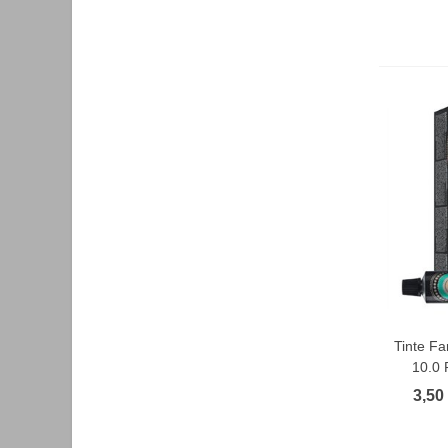
Tinte F
F
10.0 
3,50