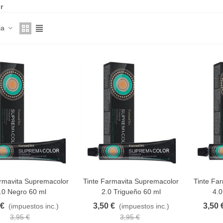
r
ia
armavita Supremacolor
Tinte Farmavita Supremacolor
Tinte Fa
AVORITO
FAVORITO
F
.0 Negro 60 ml
2.0 Trigueño 60 ml
4.0
 €
3,50 €
3,50 
(impuestos inc.)
(impuestos inc.)
3,95 €
3,95 €