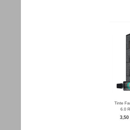
Tinte F
F
6.0 
3,50