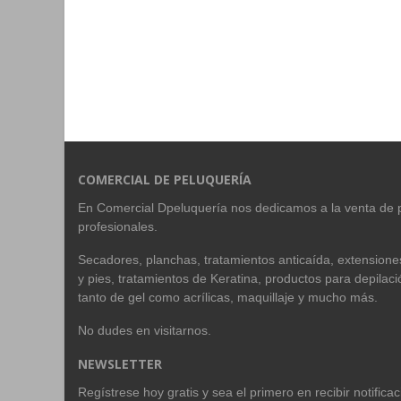
COMERCIAL DE PELUQUERÍA
En Comercial Dpeluquería nos dedicamos a la venta de 
profesionales.
Secadores, planchas, tratamientos anticaída, extension
y pies, tratamientos de Keratina, productos para depilac
tanto de gel como acrílicas, maquillaje y mucho más.
No dudes en visitarnos.
NEWSLETTER
Regístrese hoy gratis y sea el primero en recibir notific