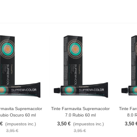
armavita Supremacolor
Tinte Farmavita Supremacolor
Tinte Fa
AVORITO
FAVORITO
F
Rubio Oscuro 60 ml
7.0 Rubio 60 ml
8.0 
 €
3,50 €
3,50 
(impuestos inc.)
(impuestos inc.)
3,95 €
3,95 €