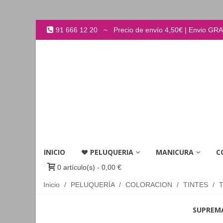
91 666 12 20 ~ Precio de envío 4,50€ | Envio GRATI
INICIO
PELUQUERIA
MANICURA
C
0
artículo(s)
-
0,00 €
Inicio
/
PELUQUERÍA
/
COLORACION
/
TINTES
/
SUPREM