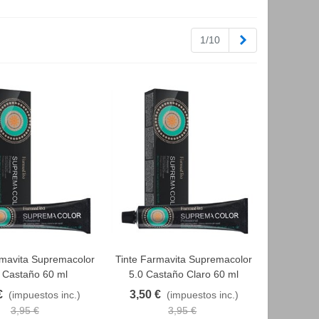
Siguiente
1/10
rmavita Supremacolor
Tinte Farmavita Supremacolor
AVORITO
FAVORITO
 Castaño 60 ml
5.0 Castaño Claro 60 ml
€
3,50 €
(impuestos inc.)
(impuestos inc.)
3,95 €
3,95 €