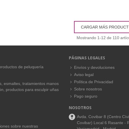
CARGAR MÁS PRODUC
Mostrando
1
-12 de 110 artíc
PÁGINAS LEGALES
productos de peluquería
Envíos y devoluciones
Aviso legal
Política de Privacidad
es, esmaltes, tratamientos manos
Sobre nosotros
ión, productos para esculpir uñas
Pago seguro
NOSOTROS
Avda. Covibar 8 (Centro Cív
Covibar) Local 6 Rasante - 
aciones sobre nuestras
Vaciamadrid - Madrid