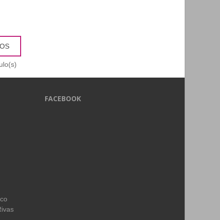
TOS
ulo(s)
FACEBOOK
ico
Rivas