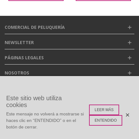
COMERCIAL DE PELUQUERÍA
NEWSLETTER
PÁGINAS LEGALES
NOSOTROS
FACEBOOK
Este sitio web utiliza
cookies
LEER MÁS
ETIQUETAS POPULARES
×
Este mensaje no volverá a mostrarse si
haces clic en “ENTENDIDO” o en el
ENTENDIDO
botón de cerrar.
©
Copyright
2026 Todos los derechos reservados. Diseño: