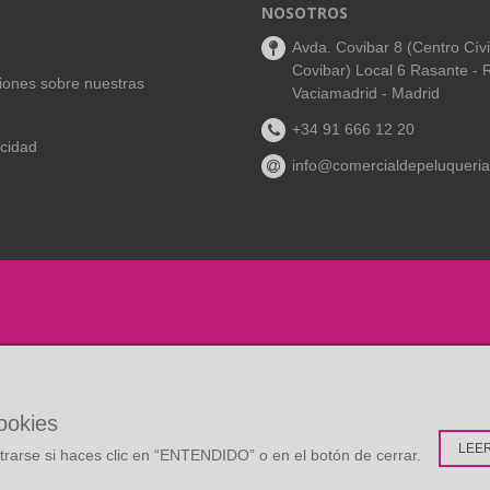
NOSOTROS
Avda. Covibar 8 (Centro Cív
Covibar) Local 6 Rasante - 
aciones sobre nuestras
Vaciamadrid - Madrid
+34 91 666 12 20
acidad
info@comercialdepeluqueria
cookies
LEE
rarse si haces clic en “ENTENDIDO” o en el botón de cerrar.
:
Multidisc