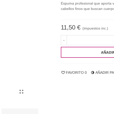
Espuma profesional que aporta vol
cabellos finos que buscan cuerp
11,50 €
(impuestos inc.)
-
AÑADIR
FAVORITO
0
AÑADIR P