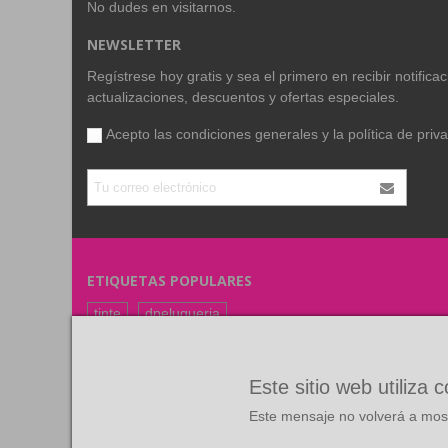
No dudes en visitarnos.
NEWSLETTER
Regístrese hoy gratis y sea el primero en recibir notific
actualizaciones, descuentos y ofertas especiales.
Acepto las condiciones generales y la
política de priv
ETIQUETAS POPULARES
tinte
dpeluqueria
coloracion
color
FARMAVITA
RUBIO
Este sitio web utiliza 
Este mensaje no volverá a most
©
Copyright
2026 Todos los derechos reservados. Diseño