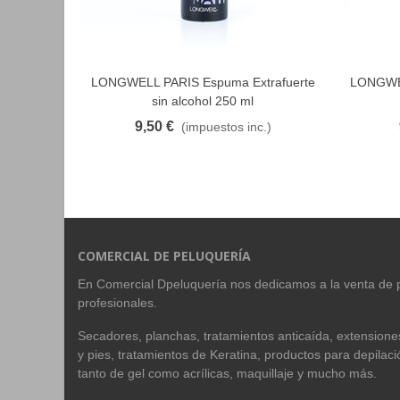
LONGWELL PARIS Espuma Extrafuerte
LONGWEL
FAVORITO
sin alcohol 250 ml
9,50 €
(impuestos inc.)
COMERCIAL DE PELUQUERÍA
En Comercial Dpeluquería nos dedicamos a la venta de 
profesionales.
Secadores, planchas, tratamientos anticaída, extension
y pies, tratamientos de Keratina, productos para depilac
tanto de gel como acrílicas, maquillaje y mucho más.