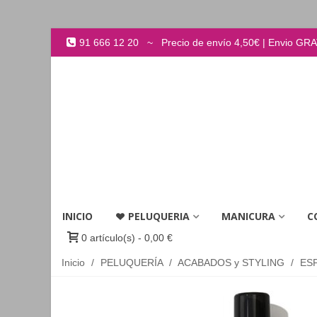
91 666 12 20 ~ Precio de envío 4,50€ | Envio GRATI
INICIO
PELUQUERIA
MANICURA
C
0
artículo(s)
-
0,00 €
Inicio
/
PELUQUERÍA
/
ACABADOS y STYLING
/
ES