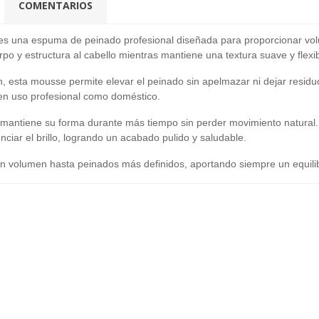
COMENTARIOS
s una espuma de peinado profesional diseñada para proporcionar volumen
o y estructura al cabello mientras mantiene una textura suave y flexib
 esta mousse permite elevar el peinado sin apelmazar ni dejar residuos.
o en uso profesional como doméstico.
llo mantiene su forma durante más tiempo sin perder movimiento natur
enciar el brillo, logrando un acabado pulido y saludable.
n volumen hasta peinados más definidos, aportando siempre un equilibri