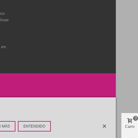
ico
Rivas
.es
0
×
R MÁS
ENTENDIDO
Carro