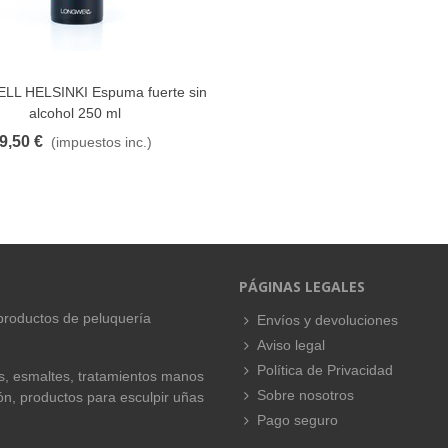
L HELSINKI Espuma fuerte sin
FAVORITO
alcohol 250 ml
9,50 €
(impuestos inc.)
PÁGINAS LEGALES
productos de peluquería
Envíos y devoluciones
Aviso legal
Política de Privacidad
es, esmaltes, tratamientos manos
Sobre nosotros
ión, productos para esculpir uñas
Pago seguro