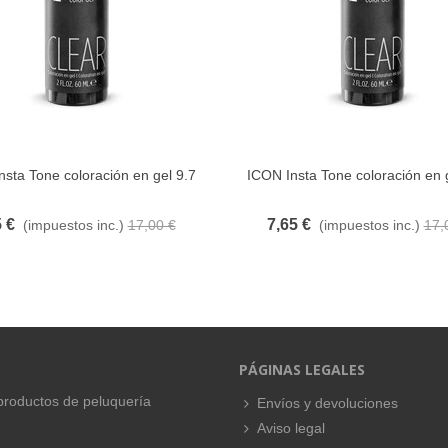
nsta Tone coloración en gel 9.7
ICON Insta Tone coloración en 
FAVORITO
FAVORITO
 €
7,65 €
(impuestos inc.)
17,00 €
(impuestos inc.)
17,
PÁGINAS LEGALES
productos de peluquería
Envíos y devoluciones
Aviso legal