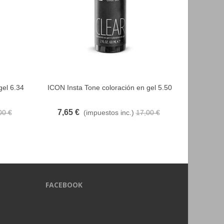
gel 6.34
ICON Insta Tone coloración en gel 5.50
ICON Ins
FAVORITO
7,65 €
7,65 
00 €
(impuestos inc.)
17,00 €
FACEBOOK