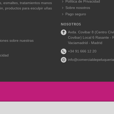
Política de Privacidad
es, esmaltes, tratamientos manos
Sobre nosotros
ión, productos para esculpir uñas
Pago seguro
NOSOTROS
Avda. Covibar 8 (Centro Cív
Covibar) Local 6 Rasante - 
aciones sobre nuestras
Vaciamadrid - Madrid
+34 91 666 12 20
acidad
info@comercialdepeluqueria