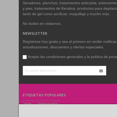
Secadores, planchas, tratamientos anticaída, extension
y pies, tratamientos de Keratina, productos para depilac
tanto de gel como acrílicas, maquillaje y mucho más.
No dudes en visitarnos.
NEWSLETTER
Regístrese hoy gratis y sea el primero en recibir notific
actualizaciones, descuentos y ofertas especiales.
Acepto las condiciones generales y la
política de priv
ETIQUETAS POPULARES
tinte
dpeluqueria
coloracion
color