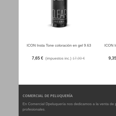
ICON Insta Tone coloración en gel 9.63
ICON I
FAVORITO
7,65 €
9,35
(impuestos inc.)
17,00 €
COMERCIAL DE PELUQUERÍA
En Comercial Dpeluquería nos dedicamos a la venta de 
profesionales.