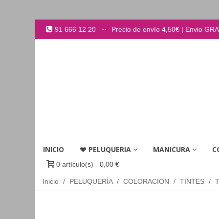
91 666 12 20 ~ Precio de envío 4,50€ | Envio GRATI
INICIO
PELUQUERIA
MANICURA
C
0
artículo(s)
-
0,00 €
Inicio
/
PELUQUERÍA
/
COLORACION
/
TINTES
/