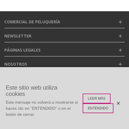
COMERCIAL DE PELUQUERÍA
NEWSLETTER
PÁGINAS LEGALES
NOSOTROS
FACEBOOK
Este sitio web utiliza
cookies
LEER MÁS
ETIQUETAS POPULARES
×
Este mensaje no volverá a mostrarse si
haces clic en “ENTENDIDO” o en el
ENTENDIDO
botón de cerrar.
©
Copyright
2026 Todos los derechos reservados. Diseño: