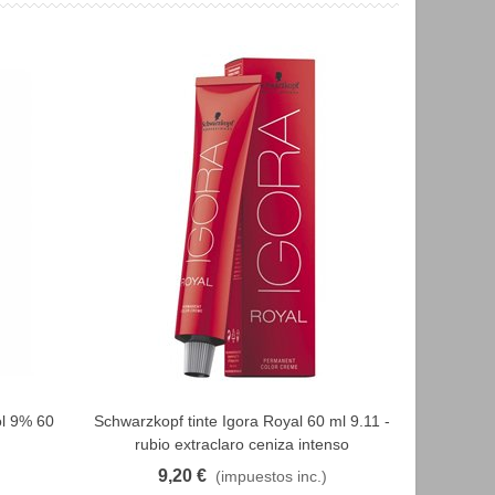
l 9% 60
Schwarzkopf tinte Igora Royal 60 ml 9.11 -
Schwarzko
FAVORITO
rubio extraclaro ceniza intenso
- 
9,20 €
9
(impuestos inc.)