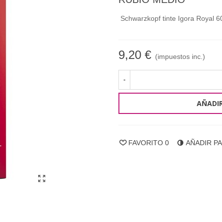
Schwarzkopf tinte Igora Royal 60
9,20 €
(impuestos inc.)
-
AÑADIR
FAVORITO
0
AÑADIR P