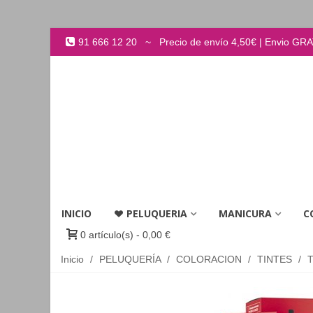
91 666 12 20 ~ Precio de envío 4,50€ | Envio GRATI
INICIO
PELUQUERIA
MANICURA
C
0
artículo(s)
-
0,00 €
Inicio
/
PELUQUERÍA
/
COLORACION
/
TINTES
/