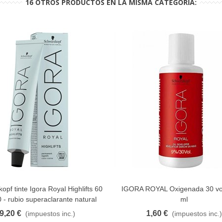
16 OTROS PRODUCTOS EN LA MISMA CATEGORÍA:
pf tinte Igora Royal Highlifts 60
IGORA ROYAL Oxigenada 30 vo
FAVORITO
FAVORITO
 - rubio superaclarante natural
ml
9,20 €
1,60 €
(impuestos inc.)
(impuestos inc.)