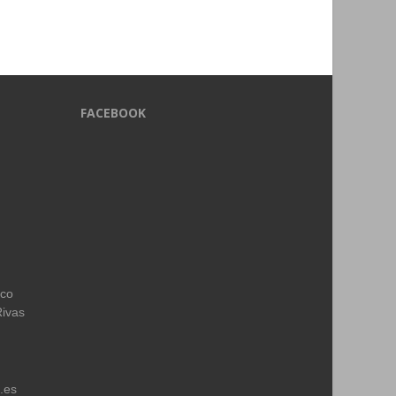
FACEBOOK
ico
Rivas
.es