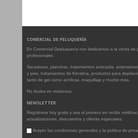
COMERCIAL DE PELUQUERÍA
En Comercial Dpeluquería nos dedicamos a la venta de 
profesionales.
Secadores, planchas, tratamientos anticaída, extension
y pies, tratamientos de Keratina, productos para depilac
tanto de gel como acrílicas, maquillaje y mucho más.
No dudes en visitarnos.
NEWSLETTER
Regístrese hoy gratis y sea el primero en recibir notific
actualizaciones, descuentos y ofertas especiales.
Acepto las condiciones generales y la
política de priv