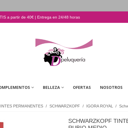
S a partir de 40€ | Entrega en 24/48 horas
OMPLEMENTOS
BELLEZA
OFERTAS
NOSOTROS
TINTES PERMANENTES
/
SCHWARZKOPF
/
IGORA ROYAL
/
Schw
SCHWARZKOPF TINTE 
RUBIO MEDIO