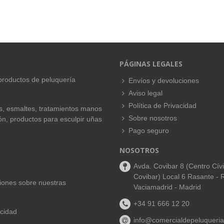
PÁGINAS LEGALES
productos de peluquería
Envíos y devoluciones
Aviso legal
Política de Privacidad
es, esmaltes, tratamientos manos
Sobre nosotros
ión, productos para esculpir uñas
Pago seguro
NOSOTROS
Avda. Covibar 8 (Centro Cív
Covibar) Local 6 Rasante - 
aciones sobre nuestras
Vaciamadrid - Madrid
+34 91 666 12 20
acidad
info@comercialdepeluqueria