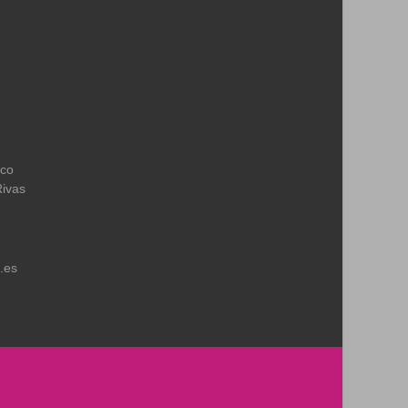
ico
Rivas
.es