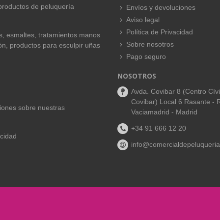
productos de peluquería
Envíos y devoluciones
Aviso legal
Política de Privacidad
es, esmaltes, tratamientos manos
Sobre nosotros
ión, productos para esculpir uñas
Pago seguro
NOSOTROS
Avda. Covibar 8 (Centro Cív
Covibar) Local 6 Rasante - 
aciones sobre nuestras
Vaciamadrid - Madrid
+34 91 666 12 20
acidad
info@comercialdepeluqueria