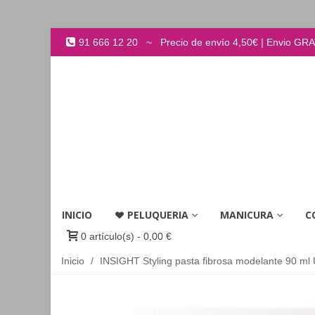
91 666 12 20 ~ Precio de envío 4,50€ | Envio GRATI
INICIO
PELUQUERIA
MANICURA
C
0
artículo(s)
-
0,00 €
Inicio
/
INSIGHT Styling pasta fibrosa modelante 90 ml 