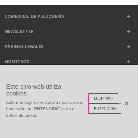
COMERCIAL DE PELUQUERÍA
NEWSLETTER
PÁGINAS LEGALES
NOSOTROS
FACEBOOK
Este sitio web utiliza
cookies
LEER MÁS
ETIQUETAS POPULARES
×
Este mensaje no volverá a mostrarse si
haces clic en “ENTENDIDO” o en el
ENTENDIDO
botón de cerrar.
©
Copyright
2026 Todos los derechos reservados. Diseño:
0
Multidisc
Whatsapp Live Chat
Menú
Buscar
Carro
Arriba