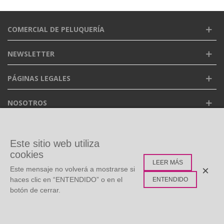
COMERCIAL DE PELUQUERÍA
NEWSLETTER
PÁGINAS LEGALES
NOSOTROS
FACEBOOK
Este sitio web utiliza
cookies
LEER MÁS
ETIQUETAS POPULARES
×
Este mensaje no volverá a mostrarse si
haces clic en “ENTENDIDO” o en el
ENTENDIDO
botón de cerrar.
©
Copyright
2026 Todos los derechos reservados. Diseño:
0
Multidisc
Whatsapp Live Chat