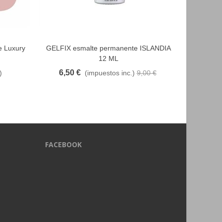
e Luxury
GELFIX esmalte permanente ISLANDIA
EM NAIL 
FAVORITO
12 ML
6,50 €
8
)
(impuestos inc.)
9,00 €
FACEBOOK