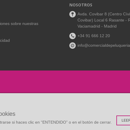
NOSOTROS
Avda. Covibar 8 (Centro Cív
Covibar) Local 6 Rasante - 
aciones sobre nuestras
Vaciamadrid - Madrid
+34 91 666 12 20
acidad
info@comercialdepeluqueria
cookies
LEE
rarse si haces clic en “ENTENDIDO” o en el botón de cerrar.
:
Multidisc