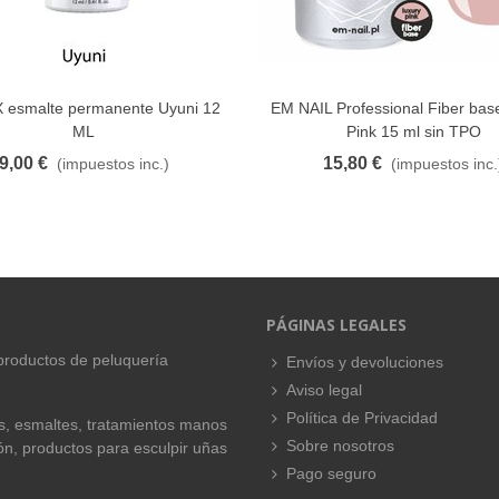
 esmalte permanente Uyuni 12
EM NAIL Professional Fiber bas
FAVORITO
FAVORITO
ML
Pink 15 ml sin TPO
9,00 €
15,80 €
(impuestos inc.)
(impuestos inc.
PÁGINAS LEGALES
productos de peluquería
Envíos y devoluciones
Aviso legal
Política de Privacidad
es, esmaltes, tratamientos manos
Sobre nosotros
ión, productos para esculpir uñas
Pago seguro