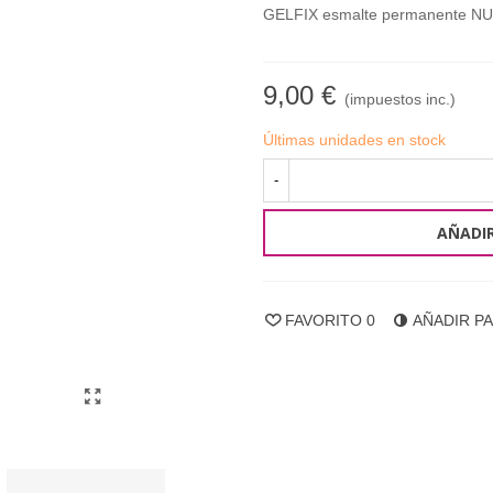
GELFIX esmalte permanente N
9,00 €
(impuestos inc.)
Últimas unidades en stock
-
AÑADIR
FAVORITO
0
AÑADIR P