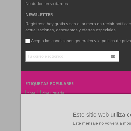
No dudes en visitarnos.
NEWSLETTER
Regístrese hoy gratis y sea el primero en recibir notific
actualizaciones, descuentos y ofertas especiales.
Acepto las condiciones generales y la
política de priv
ETIQUETAS POPULARES
tinte
dpeluqueria
coloracion
color
FARMAVITA
RUBIO
Este sitio web utiliza 
Este mensaje no volverá a most
©
Copyright
2026 Todos los derechos reservados. Diseño