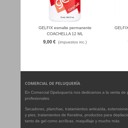
GELFIX esmalte permanente
GELFIX
FAVORITO
COACHELLA 12 ML
9,00 €
(impuestos inc.)
COMERCIAL DE PELUQUERÍA
En Comercial Dpeluquería nos dedicamos a la venta de 
profesionales.
Secadores, planchas, tratamientos anticaída, extension
y pies, tratamientos de Keratina, productos para depilac
tanto de gel como acrílicas, maquillaje y mucho más.