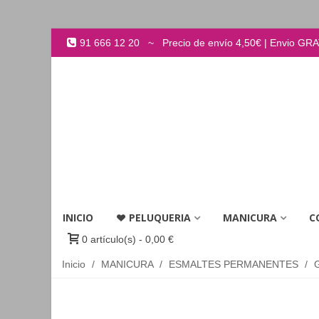
91 666 12 20 ~ Precio de envío 4,50€ | Envio GRATI
INICIO
PELUQUERIA
MANICURA
C
0
artículo(s)
-
0,00 €
Inicio
/
MANICURA
/
ESMALTES PERMANENTES
/