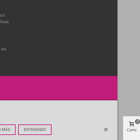
ico
Rivas
.es
0
×
R MÁS
ENTENDIDO
Carro