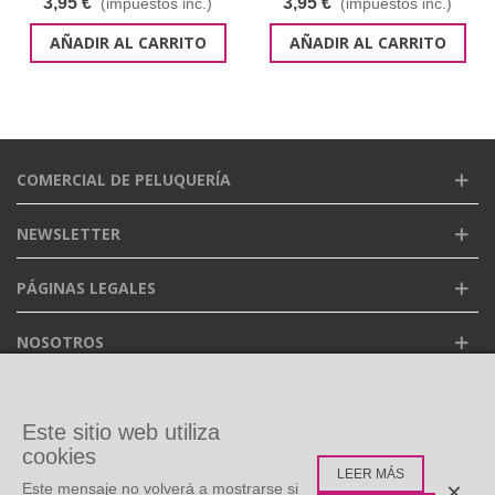
3,95 €
3,95 €
(impuestos inc.)
(impuestos inc.)
AÑADIR AL CARRITO
AÑADIR AL CARRITO
COMERCIAL DE PELUQUERÍA
NEWSLETTER
PÁGINAS LEGALES
NOSOTROS
FACEBOOK
Este sitio web utiliza
cookies
LEER MÁS
ETIQUETAS POPULARES
×
Este mensaje no volverá a mostrarse si