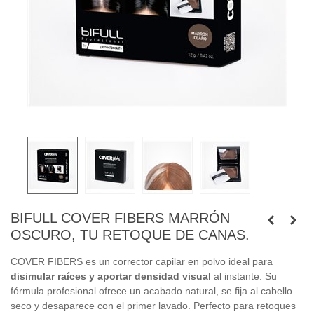
BIFULL COVER FIBERS MARRÓN
OSCURO, TU RETOQUE DE CANAS.
COVER 
FIBERS 
es 
un 
corrector 
capilar 
en 
polvo 
ideal 
para 
disimular 
raíces 
y 
aportar 
densidad 
visual
al 
instante. 
Su 
fórmula 
profesional 
ofrece 
un 
acabado 
natural, 
se 
fija 
al 
cabello 
seco 
y 
desaparece 
con 
el 
primer 
lavado. 
Perfecto 
para 
retoques 