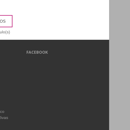
TOS
ulo(s)
FACEBOOK
ico
Rivas