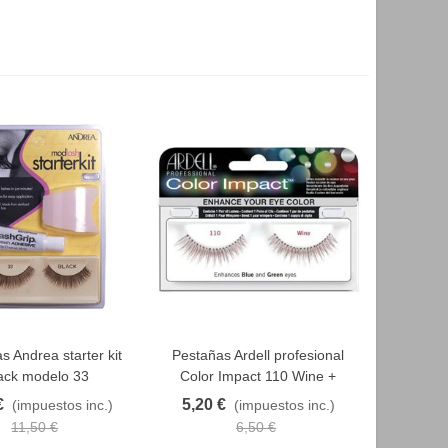
s Andrea starter kit
Pestañas Ardell profesional
AVORITO
FAVORITO
ack modelo 33
Color Impact 110 Wine +
pegamento
€
5,20 €
(impuestos inc.)
(impuestos inc.)
11,50 €
6,50 €