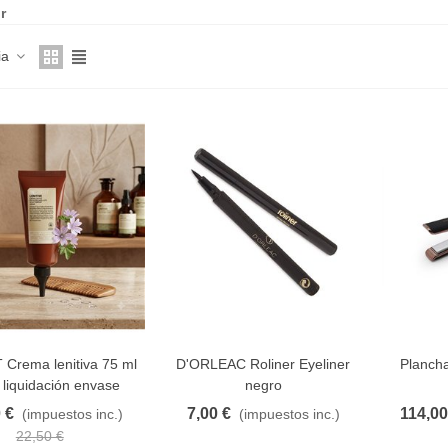
r
ia
 Crema lenitiva 75 ml
D'ORLEAC Roliner Eyeliner
Plancha
AVORITO
FAVORITO
F
 liquidación envase
negro
plástico
 €
7,00 €
114,00
(impuestos inc.)
(impuestos inc.)
22,50 €