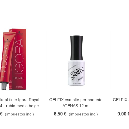
opf tinte Igora Royal
GELFIX esmalte permanente
GELFIX 
AVORITO
FAVORITO
F
.4 - rubio medio beige
ATENAS 12 ml
 €
6,50 €
9,00 
(impuestos inc.)
(impuestos inc.)