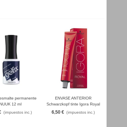
esmalte permanente
ENVASE ANTERIOR
AVORITO
FAVORITO
NUUK 12 ml
Schwarzkopf tinte Igora Royal
60 ml 9.18 - rubio extraclaro
€
6,50 €
(impuestos inc.)
(impuestos inc.)
ceniza rojo