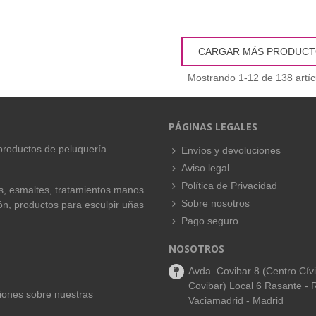
CARGAR MÁS PRODUC
Mostrando
1
-12 de 138 artíc
PÁGINAS LEGALES
productos de peluquería
Envíos y devoluciones
Aviso legal
Política de Privacidad
es, esmaltes, tratamientos manos
Sobre nosotros
ión, productos para esculpir uñas
Pago seguro
NOSOTROS
Avda. Covibar 8 (Centro Cív
Covibar) Local 6 Rasante - 
aciones sobre nuestras
Vaciamadrid - Madrid