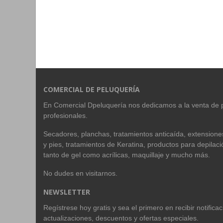
COMERCIAL DE PELUQUERÍA
En Comercial Dpeluquería nos dedicamos a la venta de 
profesionales.
Secadores, planchas, tratamientos anticaída, extension
y pies, tratamientos de Keratina, productos para depilac
tanto de gel como acrílicas, maquillaje y mucho más.
No dudes en visitarnos.
NEWSLETTER
Regístrese hoy gratis y sea el primero en recibir notific
actualizaciones, descuentos y ofertas especiales.