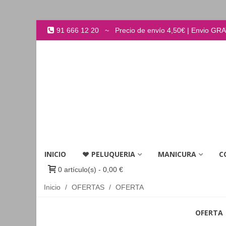
91 666 12 20 ~ Precio de envío 4,50€ | Envio GRATI
INICIO
PELUQUERIA
MANICURA
C
0
artículo(s)
-
0,00 €
Inicio
/
OFERTAS
/
OFERTA
OFERTA