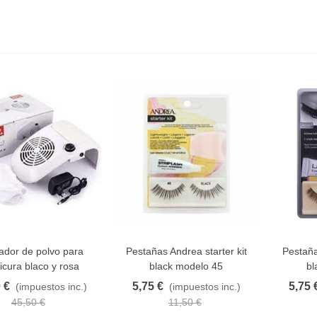
ador de polvo para
Pestañas Andrea starter kit
Pestaña
AVORITO
FAVORITO
F
cura blaco y rosa
black modelo 45
bl
 €
5,75 €
5,75 
(impuestos inc.)
(impuestos inc.)
45,50 €
11,50 €