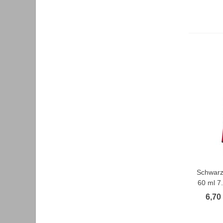
Schwarzk
F
60 ml 7
6,70