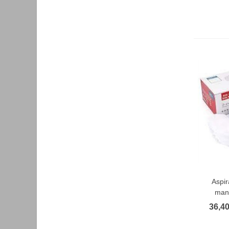
Aspir
F
mani
36,40