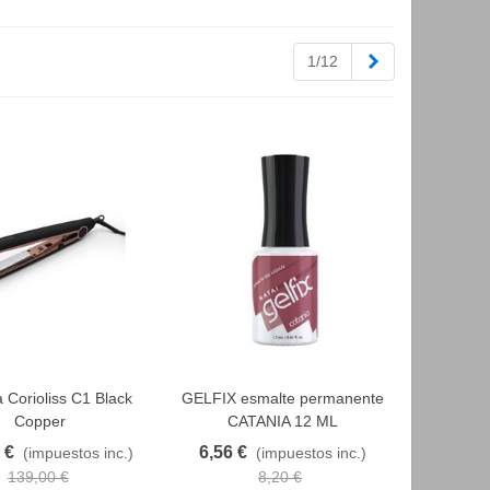
Siguiente
1/12
 Corioliss C1 Black
GELFIX esmalte permanente
AVORITO
FAVORITO
Copper
CATANIA 12 ML
 €
6,56 €
(impuestos inc.)
(impuestos inc.)
139,00 €
8,20 €