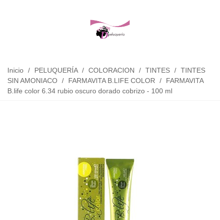
Inicio
/
PELUQUERÍA
/
COLORACION
/
TINTES
/
TINTES
SIN AMONIACO
/
FARMAVITA B.LIFE COLOR
/
FARMAVITA
B.life color 6.34 rubio oscuro dorado cobrizo - 100 ml