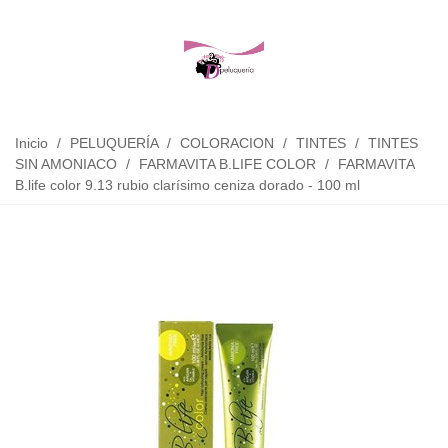
Inicio
/
PELUQUERÍA
/
COLORACION
/
TINTES
/
TINTES
SIN AMONIACO
/
FARMAVITA B.LIFE COLOR
/
FARMAVITA
B.life color 9.13 rubio clarísimo ceniza dorado - 100 ml