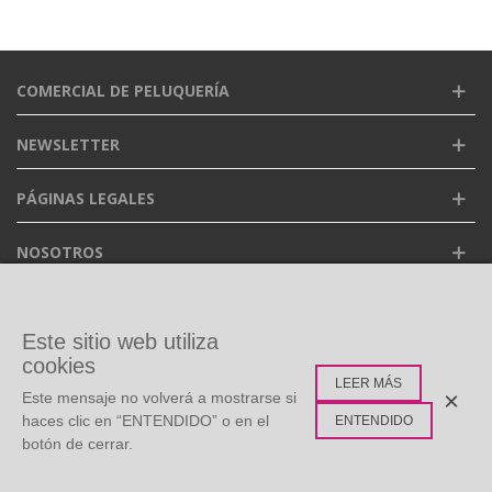
COMERCIAL DE PELUQUERÍA
NEWSLETTER
PÁGINAS LEGALES
NOSOTROS
FACEBOOK
Este sitio web utiliza
cookies
LEER MÁS
ETIQUETAS POPULARES
×
Este mensaje no volverá a mostrarse si
haces clic en “ENTENDIDO” o en el
ENTENDIDO
botón de cerrar.
©
Copyright
2026 Todos los derechos reservados. Diseño: