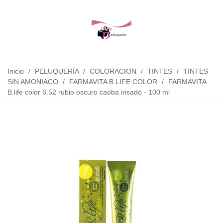
Inicio
/
PELUQUERÍA
/
COLORACION
/
TINTES
/
TINTES
SIN AMONIACO
/
FARMAVITA B.LIFE COLOR
/
FARMAVITA
B.life color 6.52 rubio oscuro caoba irisado - 100 ml