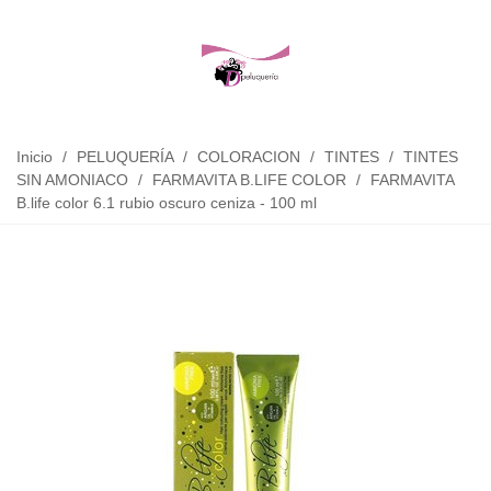
Inicio
/
PELUQUERÍA
/
COLORACION
/
TINTES
/
TINTES
SIN AMONIACO
/
FARMAVITA B.LIFE COLOR
/
FARMAVITA
B.life color 6.1 rubio oscuro ceniza - 100 ml