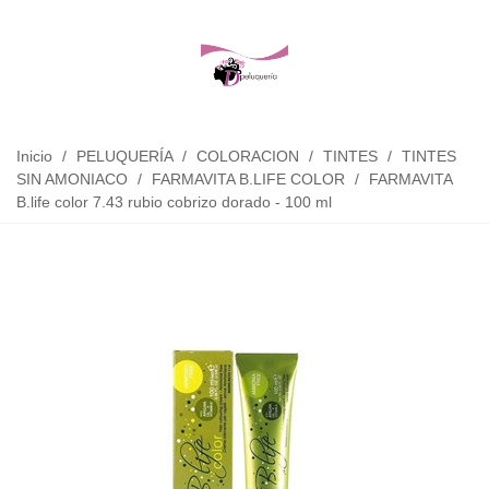
Inicio
/
PELUQUERÍA
/
COLORACION
/
TINTES
/
TINTES
SIN AMONIACO
/
FARMAVITA B.LIFE COLOR
/
FARMAVITA
B.life color 7.43 rubio cobrizo dorado - 100 ml