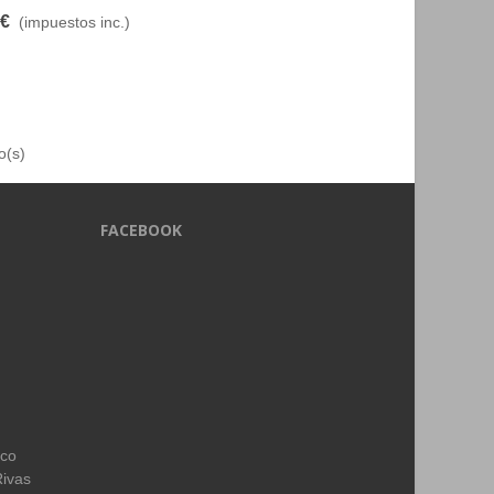
 €
(impuestos inc.)
o(s)
FACEBOOK
ico
Rivas