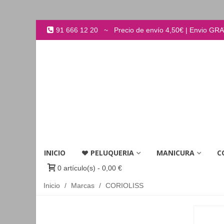
91 666 12 20 ~ Precio de envío 4,50€ | Envio GRATI
INICIO
PELUQUERIA
MANICURA
C
0
artículo(s)
-
0,00 €
Inicio
/
Marcas
/
CORIOLISS