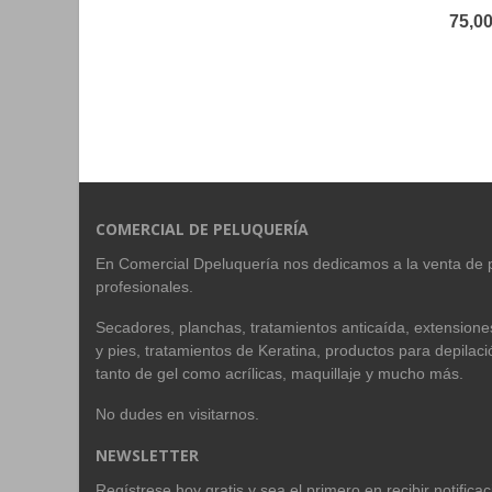
75,00
COMERCIAL DE PELUQUERÍA
En Comercial Dpeluquería nos dedicamos a la venta de 
profesionales.
Secadores, planchas, tratamientos anticaída, extension
y pies, tratamientos de Keratina, productos para depilac
tanto de gel como acrílicas, maquillaje y mucho más.
No dudes en visitarnos.
NEWSLETTER
Regístrese hoy gratis y sea el primero en recibir notific