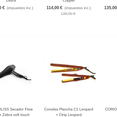
Zebra
Copper
0 €
114,00 €
135,00
(impuestos inc.)
(impuestos inc.)
139,00 €
LISS Secador Flow
Corioliss Plancha C1 Leopard
CORIOL
AVORITO
FAVORITO
F
er Zebra soft touch
+ Ctrip Leopard