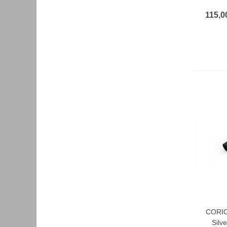
115,0
CORIO
F
Silv