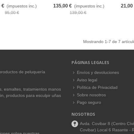
 €
135,00 €
21,00
(impuestos inc.)
(impuestos inc.)
95,00 €
139,00 €
Mostrando
1
-7 de 7 artícul
PÁGINAS LEGALES
productos de peluquería
Envíos y devoluciones
Aviso legal
Política de Privacidad
es, esmaltes, tratamientos manos
Sobre nosotros
ión, productos para esculpir uñas
Pago seguro
NOSOTROS
Avda. Covibar 8 (Centro Cív
Covibar) Local 6 Rasante - 
aciones sobre nuestras