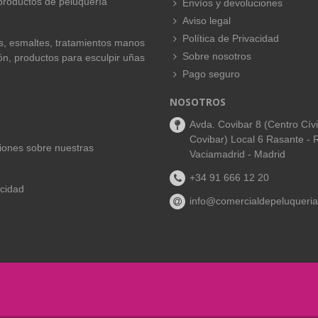
productos de peluquería
Envíos y devoluciones
Aviso legal
Política de Privacidad
es, esmaltes, tratamientos manos
Sobre nosotros
ión, productos para esculpir uñas
Pago seguro
NOSOTROS
Avda. Covibar 8 (Centro Cív
Covibar) Local 6 Rasante - 
aciones sobre nuestras
Vaciamadrid - Madrid
+34 91 666 12 20
acidad
info@comercialdepeluqueria