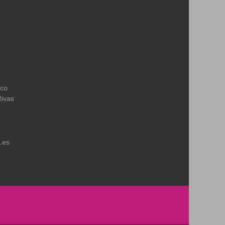
ico
Rivas
.es