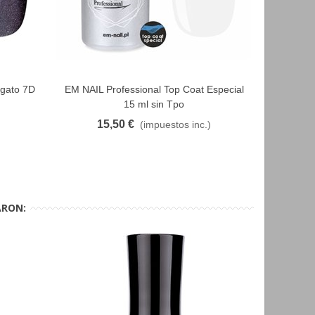
 gato 7D
EM NAIL Professional Top Coat Especial
GELFIX e
FAVORITO
15 ml sin Tpo
15,50 €
5
(impuestos inc.)
ARON: