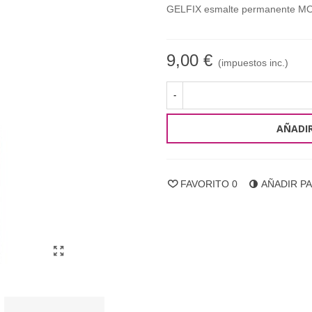
GELFIX esmalte permanente 
9,00 €
(impuestos inc.)
-
AÑADIR
FAVORITO
0
AÑADIR P