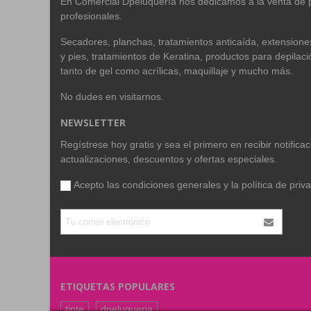
En Comercial Dpeluquería nos dedicamos a la venta de 
profesionales.
Secadores, planchas, tratamientos anticaída, extension
y pies, tratamientos de Keratina, productos para depilac
tanto de gel como acrílicas, maquillaje y mucho más.
No dudes en visitarnos.
NEWSLETTER
Regístrese hoy gratis y sea el primero en recibir notific
actualizaciones, descuentos y ofertas especiales.
Acepto las condiciones generales y la
política de priv
ETIQUETAS POPULARES
tinte
dpeluqueria