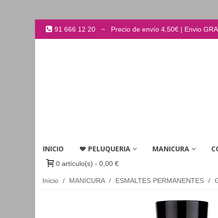
91 666 12 20 ~ Precio de envío 4,50€ | Envio GRATI
INICIO
PELUQUERIA
MANICURA
C
0
artículo(s)
-
0,00 €
Inicio
/
MANICURA
/
ESMALTES PERMANENTES
/