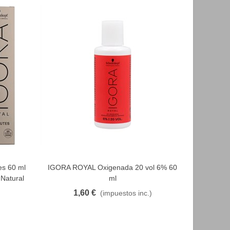
es 60 ml
IGORA ROYAL Oxigenada 20 vol 6% 60
IGORA R
FAVORITO
 Natural
ml
1,60 €
1
(impuestos inc.)