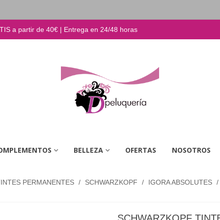
S a partir de 40€ | Entrega en 24/48 horas
OMPLEMENTOS
BELLEZA
OFERTAS
NOSOTROS
TINTES PERMANENTES
/
SCHWARZKOPF
/
IGORA ABSOLUTES
/
SCHWARZKOPF TINTE