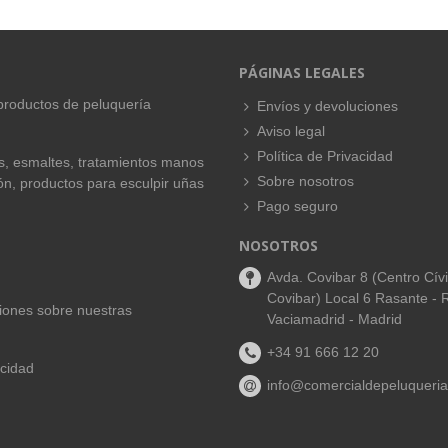
PÁGINAS LEGALES
productos de peluquería
Envíos y devoluciones
Aviso legal
Política de Privacidad
es, esmaltes, tratamientos manos
Sobre nosotros
ión, productos para esculpir uñas
Pago seguro
NOSOTROS
Avda. Covibar 8 (Centro Cív
Covibar) Local 6 Rasante - 
aciones sobre nuestras
Vaciamadrid - Madrid
+34 91 666 12 20
acidad
info@comercialdepeluqueria