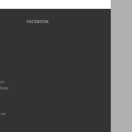
FACEBOOK
ico
Rivas
.es