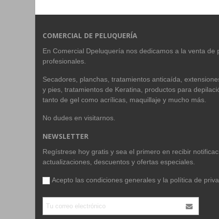
COMERCIAL DE PELUQUERÍA
En Comercial Dpeluquería nos dedicamos a la venta de 
profesionales.
Secadores, planchas, tratamientos anticaída, extension
y pies, tratamientos de Keratina, productos para depilac
tanto de gel como acrílicas, maquillaje y mucho más.
No dudes en visitarnos.
NEWSLETTER
Regístrese hoy gratis y sea el primero en recibir notific
actualizaciones, descuentos y ofertas especiales.
Acepto las condiciones generales y la
política de priv