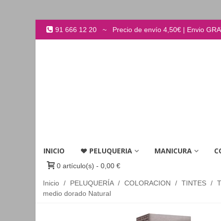
91 666 12 20 ~ Precio de envío 4,50€ | Envio GRATI
INICIO
PELUQUERIA
MANICURA
C
0
artículo(s)
-
0,00 €
Inicio
/
PELUQUERÍA
/
COLORACION
/
TINTES
/
medio dorado Natural