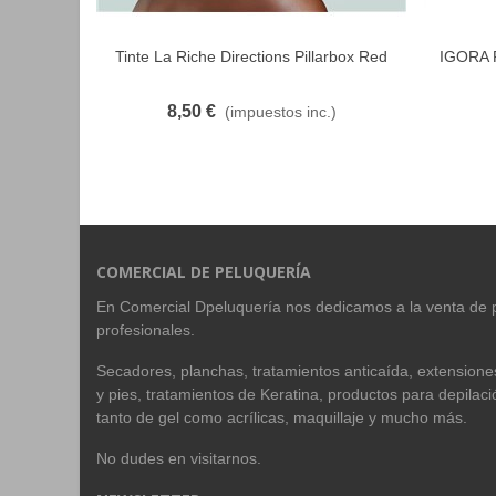
Tinte La Riche Directions Pillarbox Red
IGORA 
FAVORITO
8,50 €
(impuestos inc.)
COMERCIAL DE PELUQUERÍA
En Comercial Dpeluquería nos dedicamos a la venta de 
profesionales.
Secadores, planchas, tratamientos anticaída, extension
y pies, tratamientos de Keratina, productos para depilac
tanto de gel como acrílicas, maquillaje y mucho más.
No dudes en visitarnos.