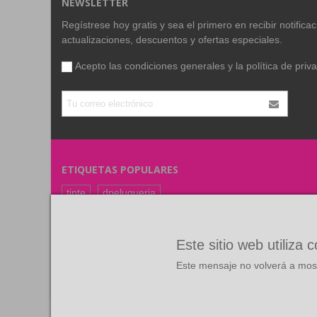
NEWSLETTER
Regístrese hoy gratis y sea el primero en recibir notific
actualizaciones, descuentos y ofertas especiales.
Acepto las condiciones generales y la
política de priv
ETIQUETAS POPULARES
tinte
dpeluqueria
coloracion
color
FARMAVITA
RUBIO
Este sitio web utiliza 
Este mensaje no volverá a most
©
Copyright
2026 Todos los derechos reservados. Diseño