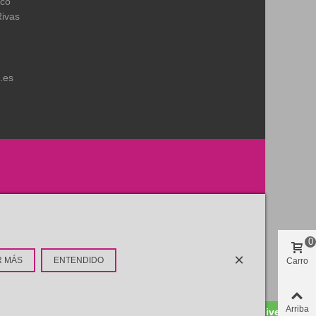
ico
Rivas
.es
0
×
R MÁS
ENTENDIDO
Carro
Arriba
Whatsapp Live Chat