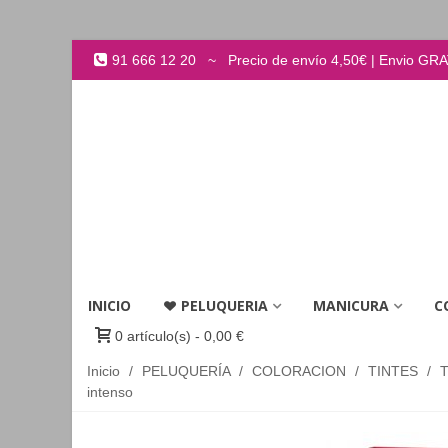
91 666 12 20 ~ Precio de envío 4,50€ | Envio GRATI
INICIO
PELUQUERIA
MANICURA
C
0
artículo(s)
-
0,00 €
Inicio
/
PELUQUERÍA
/
COLORACION
/
TINTES
/
intenso