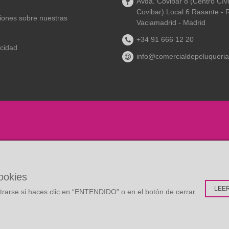
Avda. Covibar 8 (Centro Cív
Covibar) Local 6 Rasante - 
aciones sobre nuestras
Vaciamadrid - Madrid
+34 91 666 12 20
acidad
info@comercialdepeluqueria
cookies
LEE
rarse si haces clic en “ENTENDIDO” o en el botón de cerrar.
:
Multidisc