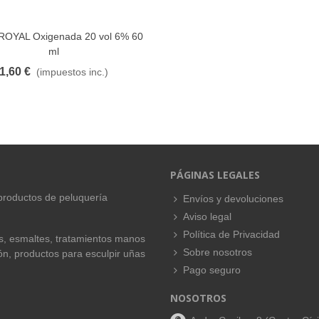
ROYAL Oxigenada 20 vol 6% 60
FAVORITO
ml
1,60 €
(impuestos inc.)
PÁGINAS LEGALES
productos de peluquería
Envíos y devoluciones
Aviso legal
Política de Privacidad
es, esmaltes, tratamientos manos
Sobre nosotros
ión, productos para esculpir uñas
Pago seguro
NOSOTROS