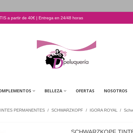
S a partir de 40€ | Entrega en 24/48 horas
OMPLEMENTOS
BELLEZA
OFERTAS
NOSOTROS
TINTES PERMANENTES
/
SCHWARZKOPF
/
IGORA ROYAL
/
Schw
SCHWARZKOPF TINTE 