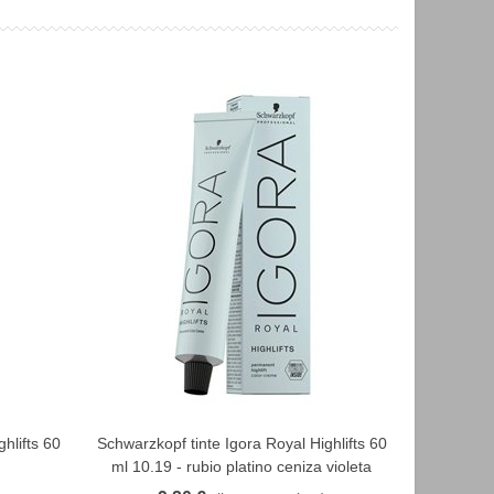
hlifts 60
Schwarzkopf tinte Igora Royal Highlifts 60
Schwarzko
FAVORITO
ml 10.19 - rubio platino ceniza violeta
rubio o