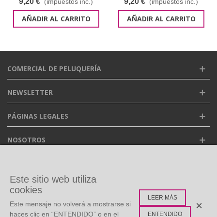
9,20 €
9,20 €
(impuestos inc.)
(impuestos inc.)
AÑADIR AL CARRITO
AÑADIR AL CARRITO
COMERCIAL DE PELUQUERÍA
NEWSLETTER
PÁGINAS LEGALES
NOSOTROS
FACEBOOK
Este sitio web utiliza
cookies
LEER MÁS
ETIQUETAS POPULARES
×
Este mensaje no volverá a mostrarse si
haces clic en “ENTENDIDO” o en el
ENTENDIDO