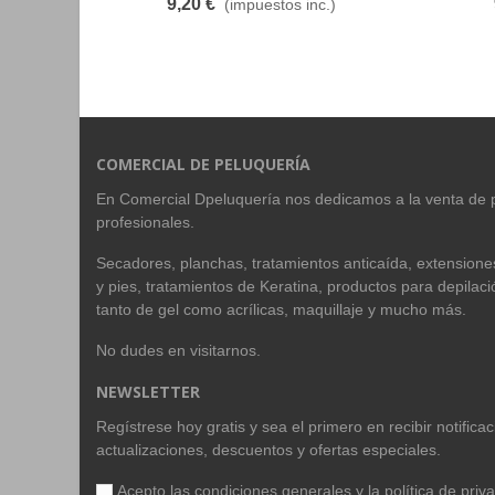
9,20 €
(impuestos inc.)
COMERCIAL DE PELUQUERÍA
En Comercial Dpeluquería nos dedicamos a la venta de 
profesionales.
Secadores, planchas, tratamientos anticaída, extension
y pies, tratamientos de Keratina, productos para depilac
tanto de gel como acrílicas, maquillaje y mucho más.
No dudes en visitarnos.
NEWSLETTER
Regístrese hoy gratis y sea el primero en recibir notific
actualizaciones, descuentos y ofertas especiales.
Acepto las condiciones generales y la
política de priv