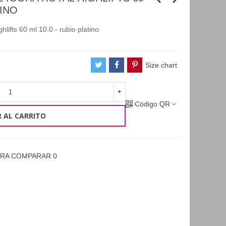
TINO
hlifts 60 ml 10.0 - rubio platino
Size chart
+
Código QR
 AL CARRITO
ARA COMPARAR
0