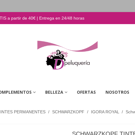
S a partir de 40€ | Entrega en 24/48 horas
OMPLEMENTOS
BELLEZA
OFERTAS
NOSOTROS
TINTES PERMANENTES
/
SCHWARZKOPF
/
IGORA ROYAL
/
Schwa
SCHWARZKOPF TINTE