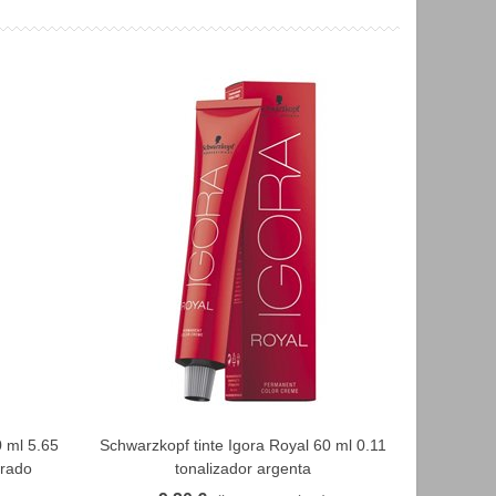
0 ml 5.65
Schwarzkopf tinte Igora Royal 60 ml 0.11
ENVASE 
FAVORITO
orado
tonalizador argenta
Igora Roy