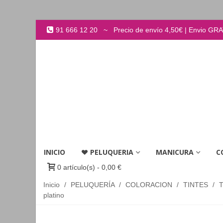
91 666 12 20 ~ Precio de envío 4,50€ | Envio GRATI
INICIO
PELUQUERIA
MANICURA
C
0
artículo(s)
-
0,00 €
Inicio
/
PELUQUERÍA
/
COLORACION
/
TINTES
/
platino