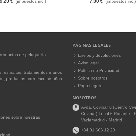
9,20 €
7,00 €
(impuestos inc.)
(impuestos inc.)
PÁGINAS LEGALES
productos de peluquería
Envíos y devoluciones
Aviso legal
Política de Privacidad
es, esmaltes, tratamientos manos
Sobre nosotros
ión, productos para esculpir uñas
Pago seguro
NOSOTROS
Avda. Covibar 8 (Centro Cív
Covibar) Local 6 Rasante - 
aciones sobre nuestras
Vaciamadrid - Madrid
+34 91 666 12 20
acidad