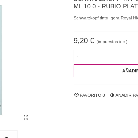
ML 10.0 - RUBIO PLA
Schwarzkopf tinte Igora Royal Hig
9,20 €
(impuestos inc.)
-
AÑADIR
FAVORITO
0
AÑADIR P