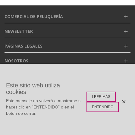
COMERCIAL DE PELUQUERÍA
NEWSLETTER
PÁGINAS LEGALES
NOSOTROS
FACEBOOK
Este sitio web utiliza
cookies
LEER MÁS
ETIQUETAS POPULARES
×
Este mensaje no volverá a mostrarse si
haces clic en “ENTENDIDO” o en el
ENTENDIDO
botón de cerrar.
©
Copyright
2026 Todos los derechos reservados. Diseño:
0
Multidisc
Whatsapp Live Chat
Menú
Buscar
Carro
Arriba