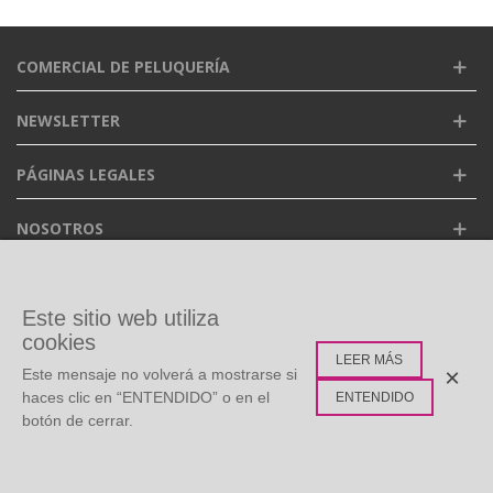
COMERCIAL DE PELUQUERÍA
NEWSLETTER
PÁGINAS LEGALES
NOSOTROS
FACEBOOK
Este sitio web utiliza
cookies
LEER MÁS
ETIQUETAS POPULARES
×
Este mensaje no volverá a mostrarse si
haces clic en “ENTENDIDO” o en el
ENTENDIDO
botón de cerrar.
©
Copyright
2026 Todos los derechos reservados. Diseño:
0
Multidisc