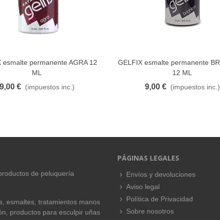
 esmalte permanente AGRA 12
GELFIX esmalte permanente 
FAVORITO
FAVORITO
ML
12 ML
9,00 €
9,00 €
(impuestos inc.)
(impuestos inc.)
PÁGINAS LEGALES
productos de peluquería
Envíos y devoluciones
Aviso legal
Política de Privacidad
es, esmaltes, tratamientos manos
Sobre nosotros
ión, productos para esculpir uñas