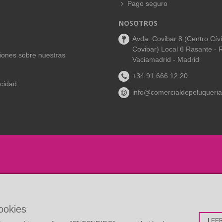
Pago seguro
NOSOTROS
Avda. Covibar 8 (Centro Cív
Covibar) Local 6 Rasante - 
aciones sobre nuestras
Vaciamadrid - Madrid
+34 91 666 12 20
acidad
info@comercialdepeluqueria
cookies
LEE