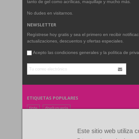
tanto de gel como acrílicas, maquillaje y mucho más.
No dudes en visitarnos.
NEWSLETTER
Regístrese hoy gratis y sea el primero en recibir notific
actualizaciones, descuentos y ofertas especiales.
Acepto las condiciones generales y la
política de priv
ETIQUETAS POPULARES
tinte
dpeluqueria
coloracion
color
FARMAVITA
RUBIO
Este sitio web utiliza 