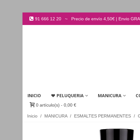
91 666 12 20 ~ Precio de envío 4,50€ | Envio GRATI
INICIO
PELUQUERIA
MANICURA
C
0
artículo(s)
-
0,00 €
Inicio
/
MANICURA
/
ESMALTES PERMANENTES
/