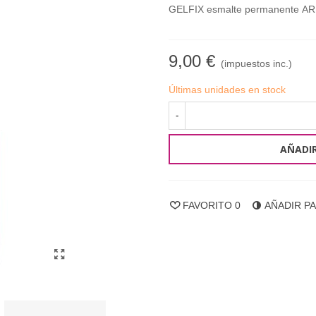
GELFIX esmalte permanente A
9,00 €
(impuestos inc.)
Últimas unidades en stock
-
AÑADIR
FAVORITO
0
AÑADIR P