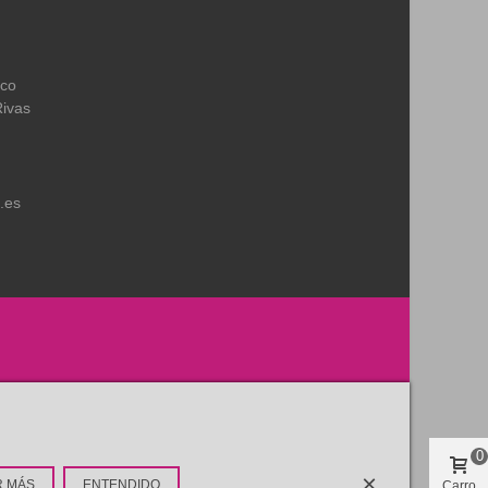
ico
Rivas
.es
0
×
R MÁS
ENTENDIDO
Carro