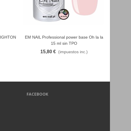
BRIGHTON
EM NAIL Professional power base Oh la la
EM NAIL P
FAVORITO
15 ml sin TPO
15,80 €
1
(impuestos inc.)
FACEBOOK