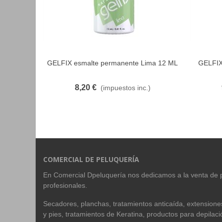
GELFIX esmalte permanente Lima 12 ML
GELFIX
FAVORITO
8,20 €
(impuestos inc.)
COMERCIAL DE PELUQUERÍA
En Comercial Dpeluquería nos dedicamos a la venta de 
profesionales.
Secadores, planchas, tratamientos anticaída, extension
y pies, tratamientos de Keratina, productos para depilac