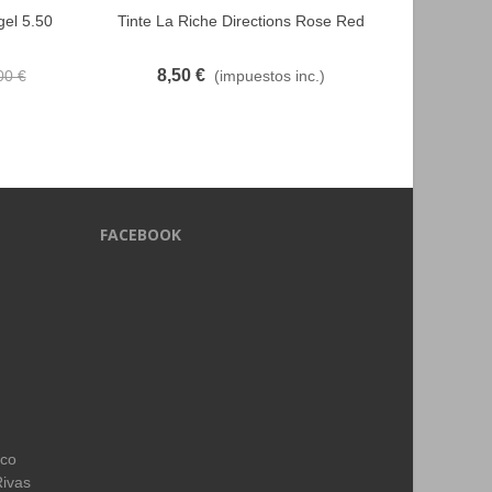
gel 5.50
Tinte La Riche Directions Rose Red
Schwarzko
FAVORITO
- Casta
8,50 €
7
00 €
(impuestos inc.)
FACEBOOK
ico
Rivas