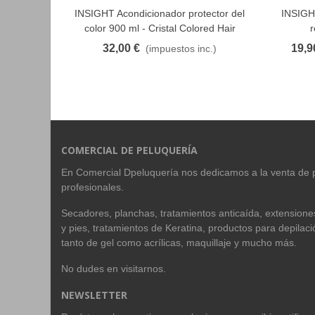
INSIGHT Acondicionador protector del
INSIGH
FAVORITO
color 900 ml - Cristal Colored Hair
r
32,00 €
19,9
(impuestos inc.)
COMERCIAL DE PELUQUERÍA
En Comercial Dpeluquería nos dedicamos a la venta de 
profesionales.
Secadores, planchas, tratamientos anticaída, extension
y pies, tratamientos de Keratina, productos para depilac
tanto de gel como acrílicas, maquillaje y mucho más.
No dudes en visitarnos.
NEWSLETTER