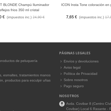
T BLONDE Champú Iluminador
ICON Insta Tone coloración en 
FAVORITO
FAVORITO
eflejos frios 350 ml cristal
0 €
7,65 €
(impuestos inc.)
24,90 €
(impuestos inc.)
17,
PÁGINAS LEGALES
productos de peluquería
Envíos y devoluciones
Aviso legal
Política de Privacidad
es, esmaltes, tratamientos manos
Sobre nosotros
ión, productos para esculpir uñas
Pago seguro
NOSOTROS
Avda. Covibar 8 (Centro Cív
Covibar) Local 6 Rasante - 