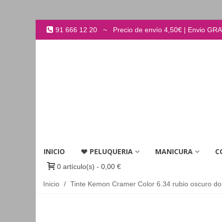
91 666 12 20 ~ Precio de envío 4,50€ | Envio GRATI
INICIO
PELUQUERIA
MANICURA
C
0
artículo(s)
-
0,00 €
Inicio
/
Tinte Kemon Cramer Color 6.34 rubio oscuro do