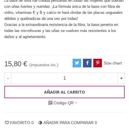
La base de fibra fue creada pensando en todas las mujeres que sueñan
con uñas fuertes y nutridas. ¡La fórmula única de la base con fibra de
vidrio, vitaminas E y B y calcio te hará olvidar de las placas ungueales
débiles y quebradizas de una vez por todas!
Gracias a la extraordinaria resistencia de la fibra, la base penetra en
todas las microfisuras y las uñas se vuelven más resistentes a los
daños y al agrietamiento.
15,80 €
Size chart
(impuestos inc.)
-
+
AÑADIR AL CARRITO
Código QR
FAVORITO
0
AÑADIR PARA COMPARAR
0