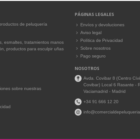
PÁGINAS LEGALES
productos de peluquería
Envíos y devoluciones
Aviso legal
Política de Privacidad
es, esmaltes, tratamientos manos
Sobre nosotros
ión, productos para esculpir uñas
Pago seguro
NOSOTROS
Avda. Covibar 8 (Centro Cív
Covibar) Local 6 Rasante - 
aciones sobre nuestras
Vaciamadrid - Madrid
+34 91 666 12 20
acidad
info@comercialdepeluqueria