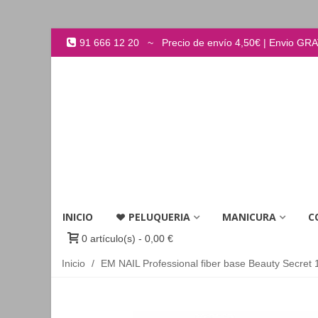
91 666 12 20 ~ Precio de envío 4,50€ | Envio GRATI
INICIO
PELUQUERIA
MANICURA
C
0
artículo(s)
-
0,00 €
Inicio
/
EM NAIL Professional fiber base Beauty Secret 