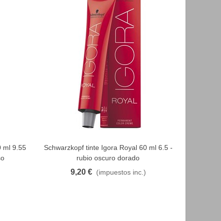
0 ml 9.55
Schwarzkopf tinte Igora Royal 60 ml 6.5 -
Tinte INSI
FAVORITO
so
rubio oscuro dorado
9,20 €
1
(impuestos inc.)