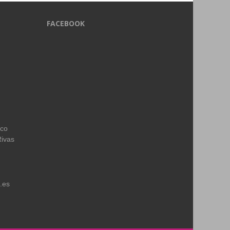
FACEBOOK
ico
Rivas
.es