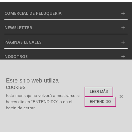
COMERCIAL DE PELUQUERÍA
NEWSLETTER
PÁGINAS LEGALES
NOSOTROS
FACEBOOK
Este sitio web utiliza
cookies
LEER MÁS
ETIQUETAS POPULARES
×
Este mensaje no volverá a mostrarse si
haces clic en “ENTENDIDO” o en el
ENTENDIDO
botón de cerrar.
©
Copyright
2026 Todos los derechos reservados. Diseño:
0
Multidisc
Whatsapp Live Chat
Menú
Buscar
Carro
Arriba