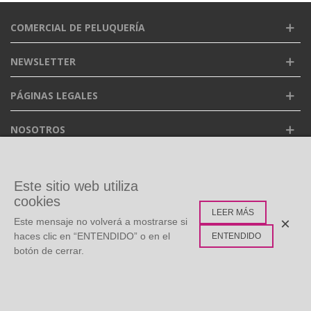
COMERCIAL DE PELUQUERÍA
NEWSLETTER
PÁGINAS LEGALES
NOSOTROS
FACEBOOK
Este sitio web utiliza
cookies
LEER MÁS
ETIQUETAS POPULARES
×
Este mensaje no volverá a mostrarse si
haces clic en “ENTENDIDO” o en el
ENTENDIDO
botón de cerrar.
©
Copyright
2026 Todos los derechos reservados. Diseño:
0
Multidisc
Whatsapp Live Chat
Menú
Buscar
Carro
Arriba