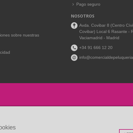
Pago seguro
NOSOTROS
Avda. Covibar 8 (Centro Cív
Covibar) Local 6 Rasante - 
aciones sobre nuestras
Vaciamadrid - Madrid
+34 91 666 12 20
acidad
info@comercialdepeluqueria
cookies