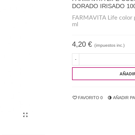
DORADO IRISADO 10
FARMAVITA Life color p
ml
4,20 €
(impuestos inc.)
-
AÑADIR
FAVORITO
0
AÑADIR P