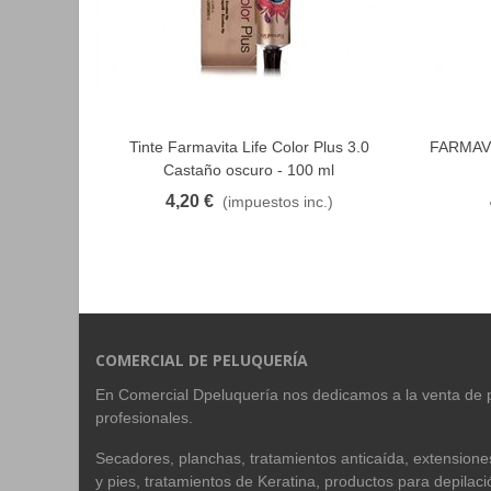
Tinte Farmavita Life Color Plus 3.0
FARMAVIT
FAVORITO
Castaño oscuro - 100 ml
4,20 €
(impuestos inc.)
COMERCIAL DE PELUQUERÍA
En Comercial Dpeluquería nos dedicamos a la venta de 
profesionales.
Secadores, planchas, tratamientos anticaída, extension
y pies, tratamientos de Keratina, productos para depilac