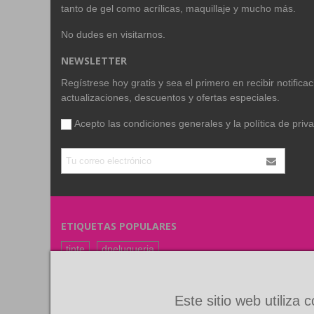
tanto de gel como acrílicas, maquillaje y mucho más.
No dudes en visitarnos.
NEWSLETTER
Regístrese hoy gratis y sea el primero en recibir notific
actualizaciones, descuentos y ofertas especiales.
Acepto las condiciones generales y la
política de priv
ETIQUETAS POPULARES
tinte
dpeluqueria
coloracion
color
FARMAVITA
RUBIO
Este sitio web utiliza 