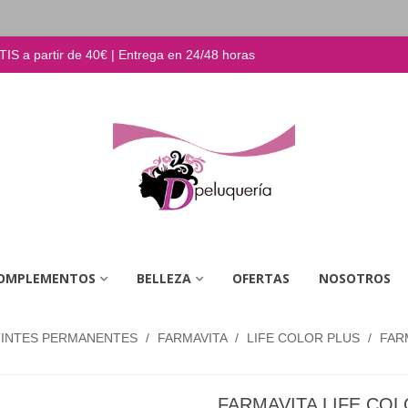
S a partir de 40€ | Entrega en 24/48 horas
OMPLEMENTOS
BELLEZA
OFERTAS
NOSOTROS
TINTES PERMANENTES
/
FARMAVITA
/
LIFE COLOR PLUS
/
FARM
FARMAVITA LIFE COL