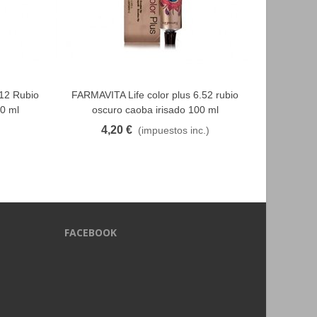
.12 Rubio
FARMAVITA Life color plus 6.52 rubio
FARMAVI
FAVORITO
00 ml
oscuro caoba irisado 100 ml
med
4,20 €
4
(impuestos inc.)
FACEBOOK