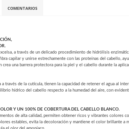
COMENTARIOS
CIÓN,
OR.
 Excelsa, a través de un delicado procedimiento de hidrólisis enzimát
bra capilar y unirse estrechamente con las proteínas del cabello, ay
 crea una barrera protectora para la piel y el cabello durante la aplica
a través de la cutícula, tienen la capacidad de retener el agua al int
brio hídrico del cabello respecto a la humedad del aire, con evidente
OLOR Y UN 100% DE COBERTURA DEL CABELLO BLANCO.
igmentos de alta calidad, permiten obtener ricos y vibrantes colores 
ores estables, evita la decoloración y mantiene el color brillante a
ula el olor del amoníaco.