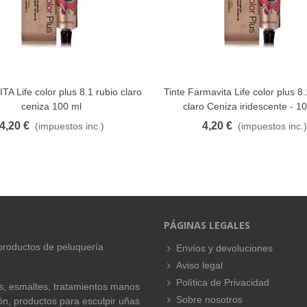
A Life color plus 8.1 rubio claro
Tinte Farmavita Life color plus 8
FAVORITO
FAVORITO
ceniza 100 ml
claro Ceniza iridescente - 1
4,20 €
4,20 €
(impuestos inc.)
(impuestos inc.)
PÁGINAS LEGALES
productos de peluquería
Envíos y devoluciones
Aviso legal
Política de Privacidad
es, esmaltes, tratamientos manos
Sobre nosotros
ión, productos para esculpir uñas