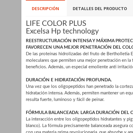
DESCRIPCIÓN
DETALLES DEL PRODUCTO
LIFE COLOR PLUS
Excelsa Hp technology
REESTRUCTURACIÓN INTENSA Y MÁXIMA PROTEC
FAVORECEN UNA MEJOR PENETRACIÓN DEL COL
De las proteínas hidrolizadas del fruto de Bertholletia
moleculares que permiten una mejor penetración en la fi
beneficios. Además, un especial emoliente anti irritación
DURACIÓN E HIDRATACIÓN PROFUNDA.
Una vez que los oligopeptidos han penetrado la corteza 
hidratación intensa. Además, permiten mantener un equili
resulta fuerte, luminoso y fácil de peinar.
FÓRMULA BALANCEADA: LARGA DURACIÓN DEL C
La interacción entre los oligopeptidos hidratantes y p
blanco). La fórmula precisamente balanceada asegura col
con una materia prima revolucionaria, que absorbe y an