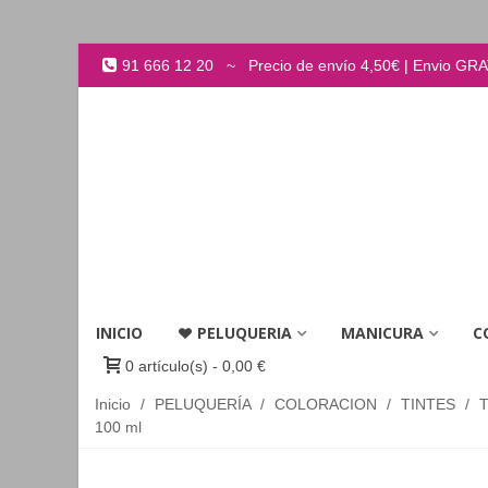
91 666 12 20 ~ Precio de envío 4,50€ | Envio GRATI
INICIO
PELUQUERIA
MANICURA
C
0
artículo(s)
-
0,00 €
Inicio
/
PELUQUERÍA
/
COLORACION
/
TINTES
/
100 ml