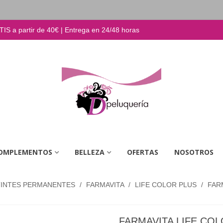
S a partir de 40€ | Entrega en 24/48 horas
OMPLEMENTOS
BELLEZA
OFERTAS
NOSOTROS
TINTES PERMANENTES
/
FARMAVITA
/
LIFE COLOR PLUS
/
FARM
FARMAVITA LIFE COL