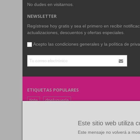
No dudes en visitarnos.
NEWSLETTER
Regístrese hoy gratis y sea el primero en recibir notific
actualizaciones, descuentos y ofertas especiales.
Acepto las condiciones generales y la
política de priv
ETIQUETAS POPULARES
tinte
dpeluqueria
coloracion
color
FARMAVITA
RUBIO
Este sitio web utiliza 
Este mensaje no volverá a most
©