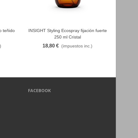
o teñido
INSIGHT Styling Ecospray fijación fuerte
INSIGHT 
FAVORITO
250 ml Cristal
18,80 €
3
)
(impuestos inc.)
FACEBOOK