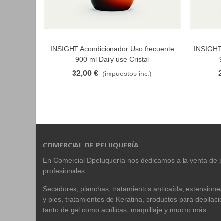
INSIGHT Acondicionador Uso frecuente
INSIGHT
FAVORITO
900 ml Daily use Cristal
32,00 €
(impuestos inc.)
COMERCIAL DE PELUQUERÍA
En Comercial Dpeluquería nos dedicamos a la venta de 
profesionales.
Secadores, planchas, tratamientos anticaída, extension
y pies, tratamientos de Keratina, productos para depilac
tanto de gel como acrílicas, maquillaje y mucho más.