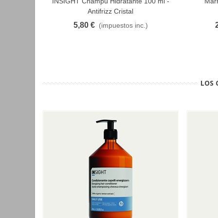
INSIGHT Champú Hidratante 100 ml -
Marr
FAVORITO
Antifrizz Cristal
5,80 €
(impuestos inc.)
LOS 