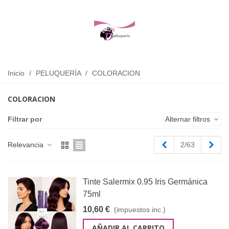
Inicio
/
PELUQUERÍA
/
COLORACION
COLORACION
Filtrar por
Alternar filtros
Anterior
Sigu
Relevancia
2/63
Tinte Salermix 0.95 Iris Germánica
75ml
10,60 €
(impuestos inc.)
AÑADIR AL CARRITO