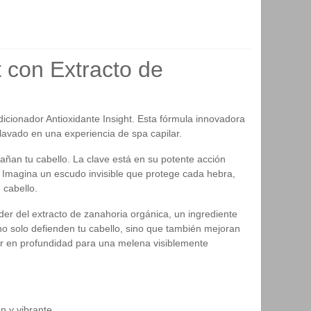
 con Extracto de
icionador Antioxidante Insight. Esta fórmula innovadora
 lavado en una experiencia de spa capilar.
ñan tu cabello. La clave está en su potente acción
o. Imagina un escudo invisible que protege cada hebra,
 cabello.
er del extracto de zanahoria orgánica, un ingrediente
 no solo defienden tu cabello, sino que también mejoran
rir en profundidad para una melena visiblemente
n y vibrante.