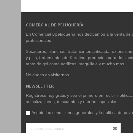
COMERCIAL DE PELUQUERÍA
En Comercial Dpeluquería nos dedicamos a la venta de 
profesionales.
Secadores, planchas, tratamientos anticaída, extension
y pies, tratamientos de Keratina, productos para depilac
tanto de gel como acrílicas, maquillaje y mucho más.
No dudes en visitarnos.
NEWSLETTER
Regístrese hoy gratis y sea el primero en recibir notific
actualizaciones, descuentos y ofertas especiales.
Acepto las condiciones generales y la
política de priv