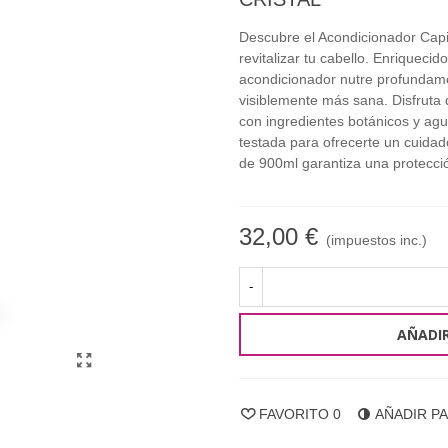
Descubre el Acondicionador Capil
revitalizar tu cabello. Enriqueci
acondicionador nutre profundame
visiblemente más sana. Disfruta d
con ingredientes botánicos y ag
testada para ofrecerte un cuidado
de 900ml garantiza una protecci
32,00 €
(impuestos inc.)
-
AÑADIR
FAVORITO
0
AÑADIR P