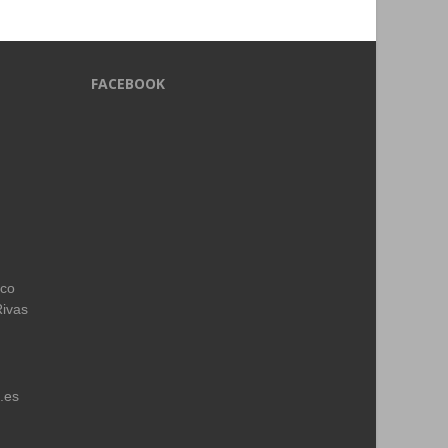
FACEBOOK
ico
Rivas
.es