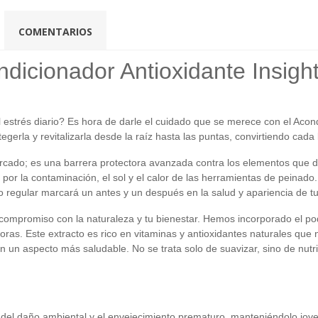
COMENTARIOS
dicionador Antioxidante Insight
 estrés diario? Es hora de darle el cuidado que se merece con el Acond
gerla y revitalizarla desde la raíz hasta las puntas, convirtiendo cada
cado; es una barrera protectora avanzada contra los elementos que da
 por la contaminación, el sol y el calor de las herramientas de peinad
uso regular marcará un antes y un después en la salud y apariencia de tu
compromiso con la naturaleza y tu bienestar. Hemos incorporado el pod
toras. Este extracto es rico en vitaminas y antioxidantes naturales que
en un aspecto más saludable. No se trata solo de suavizar, sino de nut
 del daño ambiental y el envejecimiento prematuro, manteniéndolo jove