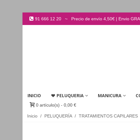
91 666 12 20 ~ Precio de envío 4,50€ | Envio GRATI
INICIO
PELUQUERIA
MANICURA
C
0
artículo(s)
-
0,00 €
Inicio
/
PELUQUERÍA
/
TRATAMIENTOS CAPILARES