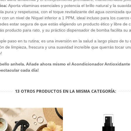
ica:
Aporta vitaminas esenciales y potencia el brillo natural y la suavi
a pura y respetuosa, con el toque revitalizante del agua ozonizada que 
on un nivel de Níquel inferior a 1 PPM, ideal incluso para los cueros
des estar segura de que estás eligiendo un producto ético y libre de
s producto para rato, y su práctico dispensador de bomba facilita su a
le paso en tu rutina; es una inversión en la salud a largo plazo de tu c
ón de limpieza, frescura y una suavidad increíble que querrás tocar una
e!
llo anhela. Añade ahora mismo el Acondicionador Antioxidante Ins
pectacular cada día!
13 OTROS PRODUCTOS EN LA MISMA CATEGORÍA: