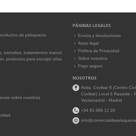
PÁGINAS LEGALES
productos de peluquería
Envíos y devoluciones
Aviso legal
Política de Privacidad
es, esmaltes, tratamientos manos
Sobre nosotros
ión, productos para esculpir uñas
Pago seguro
NOSOTROS
Avda. Covibar 8 (Centro Cív
Covibar) Local 6 Rasante - 
aciones sobre nuestras
Vaciamadrid - Madrid
+34 91 666 12 20
acidad
info@comercialdepeluqueria