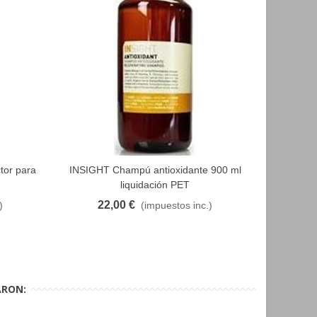
ctor para
INSIGHT Champú antioxidante 900 ml
INSIGHT 
FAVORITO
liquidación PET
22,00 €
4
)
(impuestos inc.)
ARON: