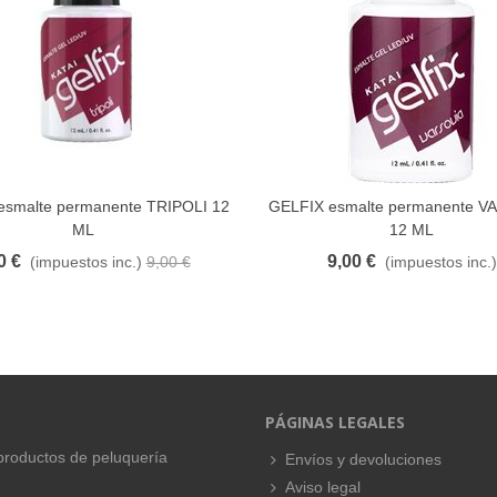
esmalte permanente TRIPOLI 12
GELFIX esmalte permanente V
FAVORITO
FAVORITO
ML
12 ML
0 €
9,00 €
(impuestos inc.)
9,00 €
(impuestos inc.)
PÁGINAS LEGALES
productos de peluquería
Envíos y devoluciones
Aviso legal