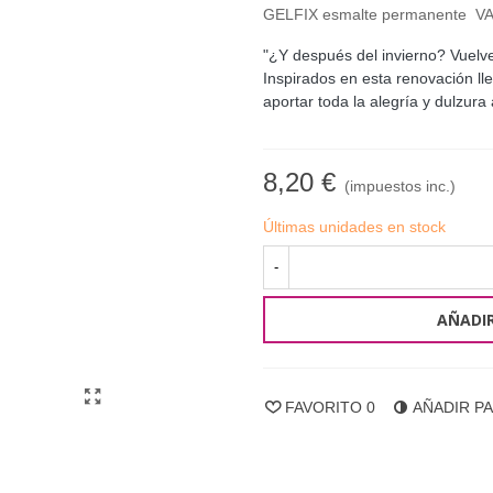
GELFIX esmalte permanente V
"¿Y después del invierno? Vuelve
Inspirados en esta renovación ll
aportar toda la alegría y dulzura
8,20 €
(impuestos inc.)
Últimas unidades en stock
-
AÑADIR
FAVORITO
0
AÑADIR P