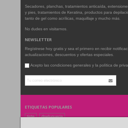
Secadores, planchas, tratamientos anticaída, extension
y pies, tratamientos de Keratina, productos para depilac
tanto de gel como acrílicas, maquillaje y mucho más.
No dudes en visitarnos.
NEWSLETTER
Regístrese hoy gratis y sea el primero en recibir notific
actualizaciones, descuentos y ofertas especiales.
Acepto las condiciones generales y la
política de priv
ETIQUETAS POPULARES
tinte
dpeluqueria
coloracion
color