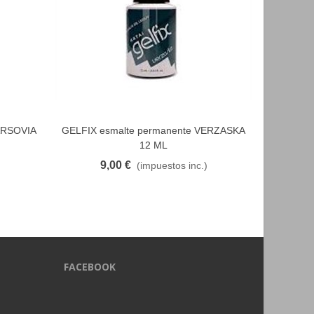
ARSOVIA
GELFIX esmalte permanente VERZASKA
GELFIX e
FAVORITO
12 ML
9,00 €
9
(impuestos inc.)
FACEBOOK