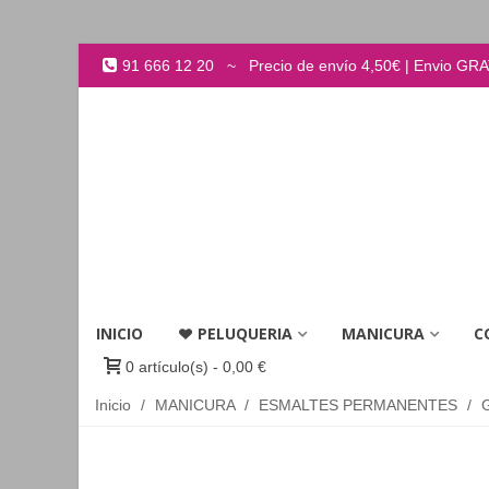
91 666 12 20 ~ Precio de envío 4,50€ | Envio GRATI
INICIO
PELUQUERIA
MANICURA
C
0
artículo(s)
-
0,00 €
Inicio
/
MANICURA
/
ESMALTES PERMANENTES
/