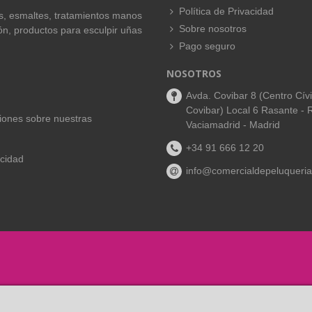
Política de Privacidad
es, esmaltes, tratamientos manos
Sobre nosotros
ión, productos para esculpir uñas
Pago seguro
NOSOTROS
Avda. Covibar 8 (Centro Cív
Covibar) Local 6 Rasante - 
aciones sobre nuestras
Vaciamadrid - Madrid
+34 91 666 12 20
acidad
info@comercialdepeluqueria