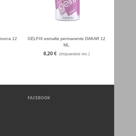
norca 12
GELFIX esmalte permanente DAKAR 12
GELFIX e
FAVORITO
ML
8,20 €
8
(impuestos inc.)
FACEBOOK