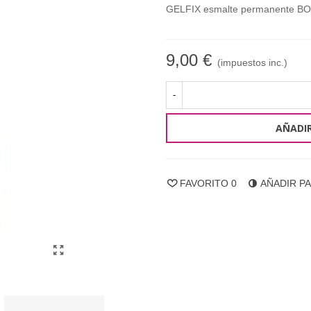
GELFIX esmalte permanente B
9,00 €
(impuestos inc.)
-
AÑADIR
FAVORITO
0
AÑADIR P