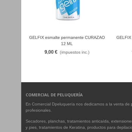
GELFIX esmalte permanente CURAZAO
GELFIX 
FAVORITO
12 ML
9,00 €
(impuestos inc.)
COMERCIAL DE PELUQUERÍA
En Comercial Dpeluquería nos dedicamos a la venta de 
profesionales.
Secadores, planchas, tratamientos anticaída, extension
y pies, tratamientos de Keratina, productos para depilac