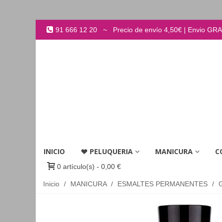
91 666 12 20 ~ Precio de envío 4,50€ | Envio GRATI
INICIO
PELUQUERIA
MANICURA
C
0
artículo(s)
-
0,00 €
Inicio
/
MANICURA
/
ESMALTES PERMANENTES
/