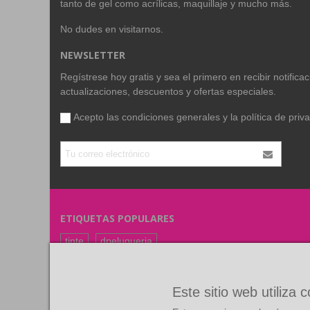
tanto de gel como acrílicas, maquillaje y mucho más.
No dudes en visitarnos.
NEWSLETTER
Regístrese hoy gratis y sea el primero en recibir notific
actualizaciones, descuentos y ofertas especiales.
Acepto las condiciones generales y la
política de priv
ETIQUETAS POPULARES
tinte
dpeluqueria
coloracion
color
FARMAVITA
RUBIO
Este sitio web utiliza 