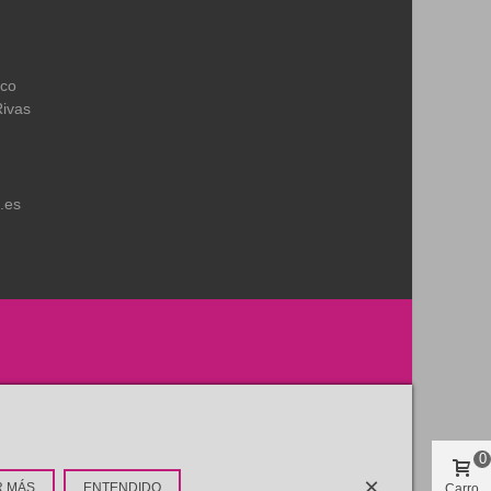
ico
Rivas
.es
0
×
R MÁS
ENTENDIDO
Carro