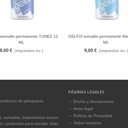
esmalte permanente TUNEZ 12
GELFIX esmalte permanente Me
FAVORITO
FAVORITO
ML
ML
9,00 €
9,00 €
(impuestos inc.)
(impuestos inc.)
PÁGINAS LEGALES
productos de peluquería
Envíos y devoluciones
Aviso legal
Política de Privacidad
es, esmaltes, tratamientos manos
Sobre nosotros
ión, productos para esculpir uñas