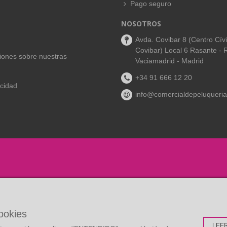
Pago seguro
NOSOTROS
Avda. Covibar 8 (Centro Cív
Covibar) Local 6 Rasante - 
aciones sobre nuestras
Vaciamadrid - Madrid
+34 91 666 12 20
acidad
info@comercialdepeluqueria
cookies
LEE