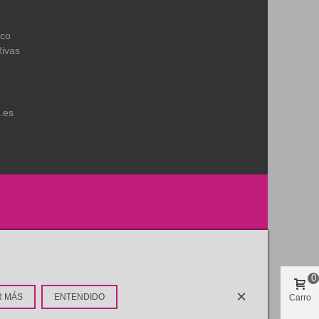
ico
Rivas
.es
0
×
R MÁS
ENTENDIDO
Carro