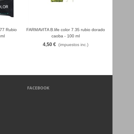
.77 Rubio
FARMAVITA B.life color 7.35 rubio dorado
GELFIX e
FAVORITO
 ml
caoba - 100 ml
4,50 €
6
(impuestos inc.)
FACEBOOK