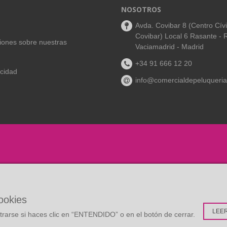
NOSOTROS
Avda. Covibar 8 (Centro Cív
Covibar) Local 6 Rasante - 
aciones sobre nuestras
Vaciamadrid - Madrid
+34 91 666 12 20
acidad
info@comercialdepeluqueria
cookies
LEE
rarse si haces clic en “ENTENDIDO” o en el botón de cerrar.