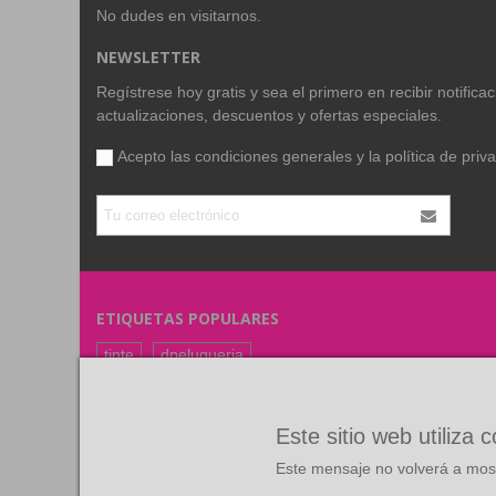
No dudes en visitarnos.
NEWSLETTER
Regístrese hoy gratis y sea el primero en recibir notific
actualizaciones, descuentos y ofertas especiales.
Acepto las condiciones generales y la
política de priv
ETIQUETAS POPULARES
tinte
dpeluqueria
coloracion
color
FARMAVITA
RUBIO
Este sitio web utiliza 
Este mensaje no volverá a most
©