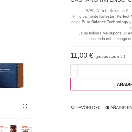
WELLA Tinte Koleston Perf
Principalmente
Koleston Perfect
color,
Pure Balance Technology
r
La tecnología Me supone un av
reduciendo así el riesgo de
11,00 €
(impuestos inc.)
-
AÑADIR
FAVORITO
0
AÑADIR P