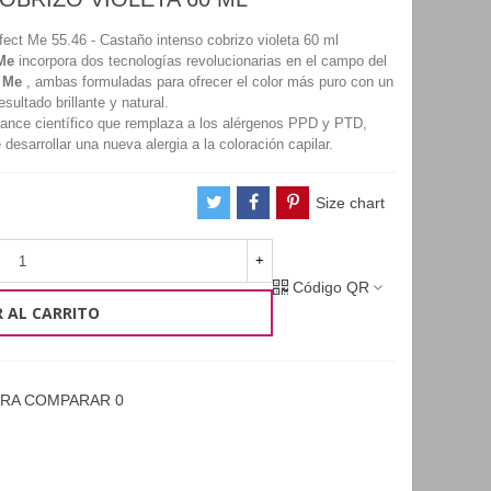
ect Me 55.46 - Castaño intenso cobrizo violeta 60 ml
 Me
incorpora dos tecnologías revolucionarias en el campo del
y
Me
, ambas formuladas para
ofrecer el color más puro con un
esultado brillante y natural.
ance científico que remplaza a los alérgenos PPD y PTD,
 desarrollar una nueva alergia a la
coloración capilar.
Size chart
+
Código QR
 AL CARRITO
ARA COMPARAR
0