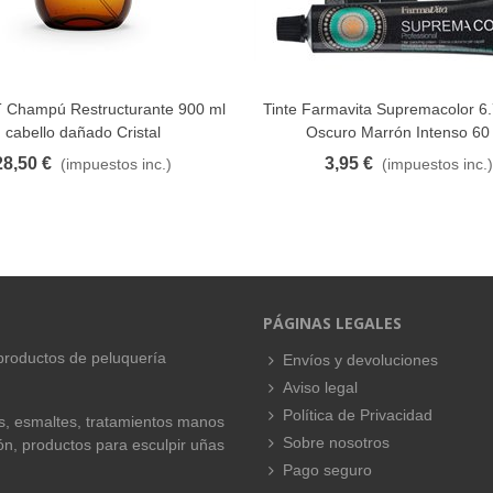
 Champú Restructurante 900 ml
Tinte Farmavita Supremacolor 6
FAVORITO
FAVORITO
cabello dañado Cristal
Oscuro Marrón Intenso 60
28,50 €
3,95 €
(impuestos inc.)
(impuestos inc.)
PÁGINAS LEGALES
productos de peluquería
Envíos y devoluciones
Aviso legal
Política de Privacidad
es, esmaltes, tratamientos manos
Sobre nosotros
ión, productos para esculpir uñas
Pago seguro