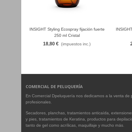
INSIGHT Styling Ecospray fijación fuerte
INSIGHT
FAVORITO
250 ml Cristal
18,80 €
(impuestos inc.)
COMERCIAL DE PELUQUERÍA
En Comercial Dpeluquería nos dedicamos a la venta de 
profesionales.
Secadores, planchas, tratamientos anticaída, extension
y pies, tratamientos de Keratina, productos para depilac
tanto de gel como acrílicas, maquillaje y mucho más.