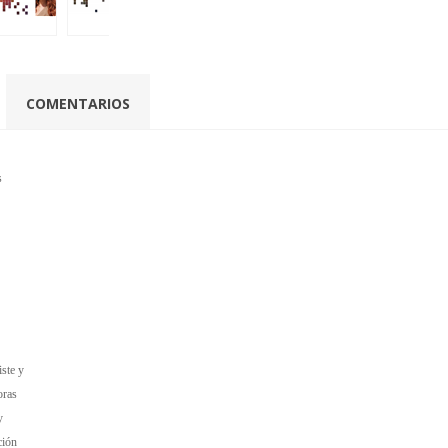
COMENTARIOS
s
iste y
oras
y
ción