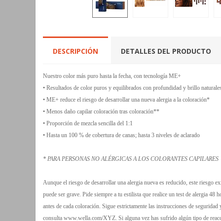
DESCRIPCIÓN
DETALLES DEL PRODUCTO
Nuestro color más puro hasta la fecha, con tecnología ME+
• Resultados de color puros y equilibrados con profundidad y brillo naturale
• ME+ reduce el riesgo de desarrollar una nueva alergia a la coloración*
• Menos daño capilar coloración tras coloración**
• Proporción de mezcla sencilla del 1:1
• Hasta un 100 % de cobertura de canas; hasta 3 niveles de aclarado
* PARA PERSONAS NO ALÉRGICAS A LOS COLORANTES CAPILARES
Aunque el riesgo de desarrollar una alergia nueva es reducido, este riesgo ex
puede ser grave. Pide siempre a tu estilista que realice un test de alergia 48 h
antes de cada coloración. Sigue estrictamente las instrucciones de seguridad 
consulta www.wella.com/XYZ. Si alguna vez has sufrido algún tipo de reac