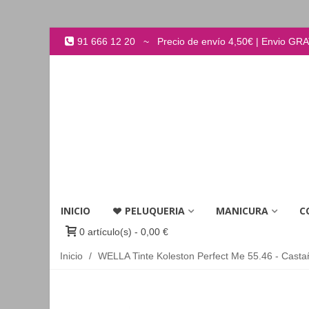
91 666 12 20 ~ Precio de envío 4,50€ | Envio GRATI
INICIO
PELUQUERIA
MANICURA
C
0
artículo(s)
-
0,00 €
Inicio
/
WELLA Tinte Koleston Perfect Me 55.46 - Castañ