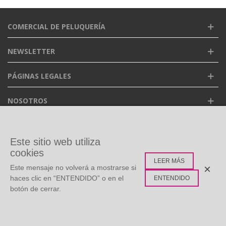
COMERCIAL DE PELUQUERÍA
NEWSLETTER
PÁGINAS LEGALES
NOSOTROS
FACEBOOK
Este sitio web utiliza
cookies
LEER MÁS
ETIQUETAS POPULARES
×
Este mensaje no volverá a mostrarse si
haces clic en “ENTENDIDO” o en el
ENTENDIDO
botón de cerrar.
©
Copyright
2026 Todos los derechos reservados. Diseño:
0
Multidisc
Whatsapp Live Chat
Menú
Buscar
Carro
Arriba