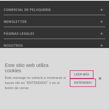
COMERCIAL DE PELUQUERÍA
NEWSLETTER
PÁGINAS LEGALES
NOSOTROS
FACEBOOK
Este sitio web utiliza
cookies
LEER MÁS
ETIQUETAS POPULARES
×
Este mensaje no volverá a mostrarse si
haces clic en “ENTENDIDO” o en el
ENTENDIDO
botón de cerrar.
©
Copyright
2026 Todos los derechos reservados. Diseño:
0
Multidisc
Whatsapp Live Chat
Menú
Buscar
Carro
Arriba