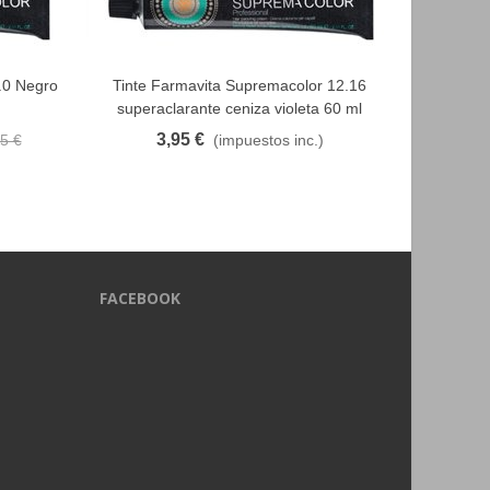
.0 Negro
Tinte Farmavita Supremacolor 12.16
Tinte 
FAVORITO
superaclarante ceniza violeta 60 ml
Cas
3,95 €
2,96
5 €
(impuestos inc.)
FACEBOOK