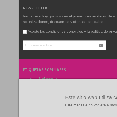
NEWSLETTER
Regístrese hoy gratis y sea el primero en recibir notific
actualizaciones, descuentos y ofertas especiales.
Acepto las condiciones generales y la
política de priv
ETIQUETAS POPULARES
tinte
dpeluqueria
coloracion
color
FARMAVITA
RUBIO
Este sitio web utiliza 
Este mensaje no volverá a most
©
Copyright
2026 Todos los derechos reservados. Diseño