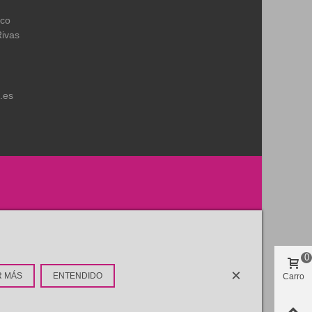
ico
Rivas
.es
0
×
R MÁS
ENTENDIDO
Carro