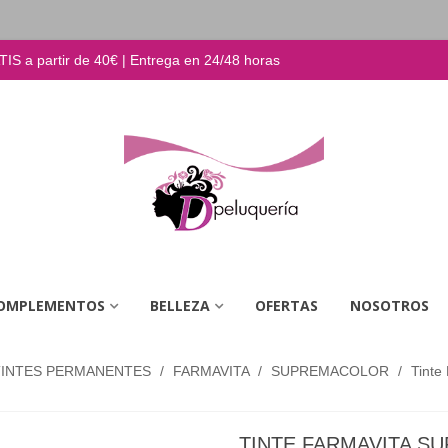
S a partir de 40€ | Entrega en 24/48 horas
OMPLEMENTOS
BELLEZA
OFERTAS
NOSOTROS
TINTES PERMANENTES
/
FARMAVITA
/
SUPREMACOLOR
/
Tinte
TINTE FARMAVITA S