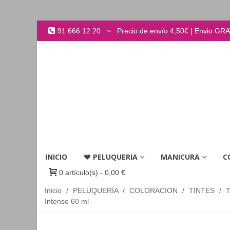
91 666 12 20 ~ Precio de envío 4,50€ | Envio GRATI
INICIO
PELUQUERIA
MANICURA
C
0
artículo(s)
-
0,00 €
Inicio
/
PELUQUERÍA
/
COLORACION
/
TINTES
/
Intenso 60 ml