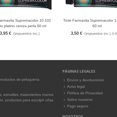
Farmavita Supremacolor 10.102
Tinte Farmavita Supremacolor 1
FAVORITO
FAVORITO
o platino ceniza perla 60 ml
60 ml
3,95 €
3,50 €
(impuestos inc.)
(impuestos inc.)
3,9
PÁGINAS LEGALES
productos de peluquería
Envíos y devoluciones
Aviso legal
Política de Privacidad
es, esmaltes, tratamientos manos
Sobre nosotros
ión, productos para esculpir uñas
Pago seguro
NOSOTROS