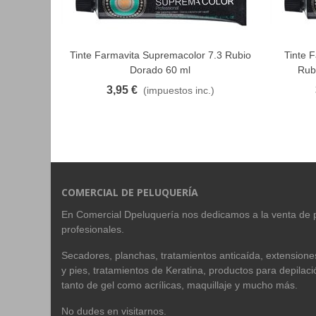
Tinte Farmavita Supremacolor 7.3 Rubio
Tinte 
FAVORITO
Dorado 60 ml
Rubi
3,95 €
(impuestos inc.)
COMERCIAL DE PELUQUERÍA
En Comercial Dpeluquería nos dedicamos a la venta de 
profesionales.
Secadores, planchas, tratamientos anticaída, extension
y pies, tratamientos de Keratina, productos para depilac
tanto de gel como acrílicas, maquillaje y mucho más.
No dudes en visitarnos.