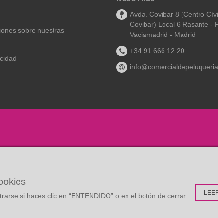
Avda. Covibar 8 (Centro Cív
Covibar) Local 6 Rasante - 
aciones sobre nuestras
Vaciamadrid - Madrid
+34 91 666 12 20
acidad
info@comercialdepeluqueria
cookies
LEE
rarse si haces clic en “ENTENDIDO” o en el botón de cerrar.
:
Multidisc